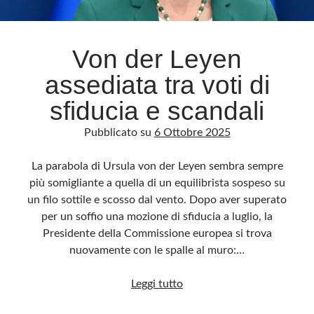
Archivio
Von der Leyen
Archivi
assediata tra voti di
sfiducia e scandali
Categorie
Pubblicato su
6 Ottobre 2025
Categorie
La parabola di Ursula von der Leyen sembra sempre
più somigliante a quella di un equilibrista sospeso su
un filo sottile e scosso dal vento. Dopo aver superato
Questo blog non rappresenta una testata giornalistica, in quanto viene aggiornato
senza alcuna periodicità. Non può pertanto considerarsi un prodotto editoriale ai
per un soffio una mozione di sfiducia a luglio, la
sensi della legge n· 62 del 7.03.2001. L’autore non è responsabile di quanto
pubblicato dai lettori nei commenti ai vari post. Saranno comunque cancellati quelli
Presidente della Commissione europea si trova
ritenuti offensivi o lesivi dell’immagine o dell’onorabilità di terzi, di genere spam,
razzisti o che contengano dati personali non conformi al rispetto delle norme sulla
nuovamente con le spalle al muro:…
privacy. Alcune immagini inserite in questo blog sono tratte da Internet e, pertanto,
considerate di pubblico dominio. Qualora la loro pubblicazione violasse eventuali
diritti d’autore, vi invito a comunicarlo via e-mail a info[at]dinovalle.it e saranno
Von
Leggi tutto
immediatamente rimosse. L’autore del blog non è responsabile dei siti collegati
tramite link né del loro contenuto, che può essere soggetto a variazioni nel tempo.
der