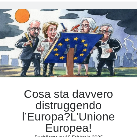
Leyen
assediata
Meta
tra
voti
Accedi
di
Feed dei contenuti
sfiducia
Feed dei commenti
e
WordPress.org
scandali
Cosa sta davvero
distruggendo
l’Europa?L’Unione
Europea!