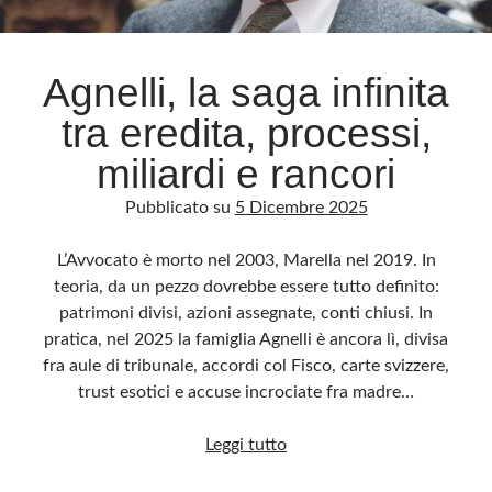
Archivio
Agnelli, la saga infinita
Archivi
tra eredita, processi,
miliardi e rancori
Categorie
Pubblicato su
5 Dicembre 2025
Categorie
L’Avvocato è morto nel 2003, Marella nel 2019. In
teoria, da un pezzo dovrebbe essere tutto definito:
patrimoni divisi, azioni assegnate, conti chiusi. In
Questo blog non rappresenta una testata giornalistica, in quanto viene aggiornato
senza alcuna periodicità. Non può pertanto considerarsi un prodotto editoriale ai
pratica, nel 2025 la famiglia Agnelli è ancora lì, divisa
sensi della legge n· 62 del 7.03.2001. L’autore non è responsabile di quanto
pubblicato dai lettori nei commenti ai vari post. Saranno comunque cancellati quelli
fra aule di tribunale, accordi col Fisco, carte svizzere,
ritenuti offensivi o lesivi dell’immagine o dell’onorabilità di terzi, di genere spam,
razzisti o che contengano dati personali non conformi al rispetto delle norme sulla
trust esotici e accuse incrociate fra madre…
privacy. Alcune immagini inserite in questo blog sono tratte da Internet e, pertanto,
considerate di pubblico dominio. Qualora la loro pubblicazione violasse eventuali
diritti d’autore, vi invito a comunicarlo via e-mail a info[at]dinovalle.it e saranno
Agnelli,
Leggi tutto
immediatamente rimosse. L’autore del blog non è responsabile dei siti collegati
tramite link né del loro contenuto, che può essere soggetto a variazioni nel tempo.
la