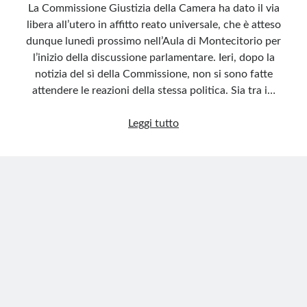
La Commissione Giustizia della Camera ha dato il via
libera all’utero in affitto reato universale, che è atteso
dunque lunedì prossimo nell’Aula di Montecitorio per
l’inizio della discussione parlamentare. Ieri, dopo la
notizia del sì della Commissione, non si sono fatte
attendere le reazioni della stessa politica. Sia tra i…
Utero
Leggi tutto
in
affitto
reato
universale
lunedì
in
Aula
alla
Camera.
Le
reazioni