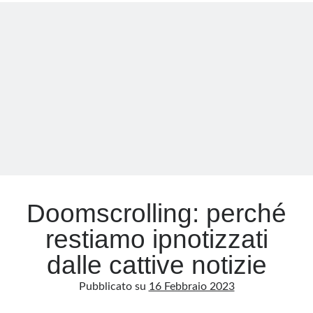
presa
in
giro
del
tour
italiano
di
Mariela
Castro
Doomscrolling: perché
restiamo ipnotizzati
dalle cattive notizie
Pubblicato su
16 Febbraio 2023