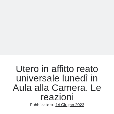
un
reato
Meta
Accedi
Feed dei contenuti
Feed dei commenti
WordPress.org
Utero in affitto reato
universale lunedì in
Aula alla Camera. Le
reazioni
Pubblicato su
16 Giugno 2023