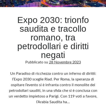
Archivio
Expo 2030: trionfo
Archivi
saudita e tracollo
romano, tra
Categorie
petrodollari e diritti
Categorie
negati
Pubblicato su
28 Novembre 2023
Questo blog non rappresenta una testata giornalistica, in quanto viene aggiornato
senza alcuna periodicità. Non può pertanto considerarsi un prodotto editoriale ai
Un Paradiso di ricchezza contro un inferno di diritti:
sensi della legge n· 62 del 7.03.2001. L’autore non è responsabile di quanto
pubblicato dai lettori nei commenti ai vari post. Saranno comunque cancellati quelli
l’Expo 2030 sceglie Riad. Per Roma, la speranza di
ritenuti offensivi o lesivi dell’immagine o dell’onorabilità di terzi, di genere spam,
razzisti o che contengano dati personali non conformi al rispetto delle norme sulla
ospitare l’evento si è infranta contro il monolite dei
privacy. Alcune immagini inserite in questo blog sono tratte da Internet e, pertanto,
considerate di pubblico dominio. Qualora la loro pubblicazione violasse eventuali
petrodollari sauditi, in una sfida che si è conclusa con
diritti d’autore, vi invito a comunicarlo via e-mail a info[at]dinovalle.it e saranno
immediatamente rimosse. L’autore del blog non è responsabile dei siti collegati
un verdetto impietoso a Parigi. Con 119 voti a favore,
tramite link né del loro contenuto, che può essere soggetto a variazioni nel tempo.
l’Arabia Saudita ha…