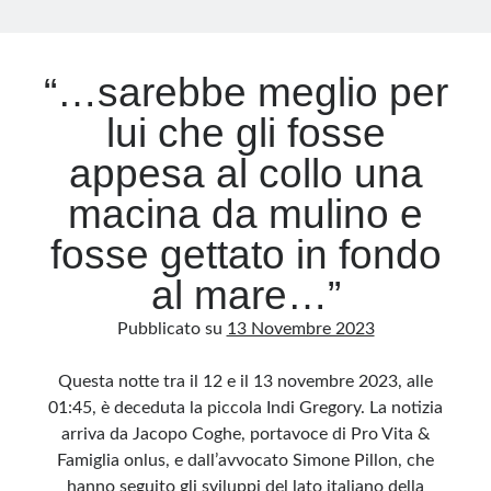
Archivio
“…sarebbe meglio per
Archivi
lui che gli fosse
appesa al collo una
Categorie
macina da mulino e
Categorie
fosse gettato in fondo
al mare…”
Questo blog non rappresenta una testata giornalistica, in quanto viene aggiornato
Pubblicato su
13 Novembre 2023
senza alcuna periodicità. Non può pertanto considerarsi un prodotto editoriale ai
sensi della legge n· 62 del 7.03.2001. L’autore non è responsabile di quanto
pubblicato dai lettori nei commenti ai vari post. Saranno comunque cancellati quelli
ritenuti offensivi o lesivi dell’immagine o dell’onorabilità di terzi, di genere spam,
Questa notte tra il 12 e il 13 novembre 2023, alle
razzisti o che contengano dati personali non conformi al rispetto delle norme sulla
privacy. Alcune immagini inserite in questo blog sono tratte da Internet e, pertanto,
01:45, è deceduta la piccola Indi Gregory. La notizia
considerate di pubblico dominio. Qualora la loro pubblicazione violasse eventuali
diritti d’autore, vi invito a comunicarlo via e-mail a info[at]dinovalle.it e saranno
arriva da Jacopo Coghe, portavoce di Pro Vita &
immediatamente rimosse. L’autore del blog non è responsabile dei siti collegati
tramite link né del loro contenuto, che può essere soggetto a variazioni nel tempo.
Famiglia onlus, e dall’avvocato Simone Pillon, che
hanno seguito gli sviluppi del lato italiano della