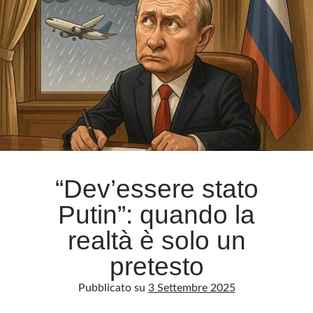
grande
inganno
Meta
globale
Accedi
Feed dei contenuti
Feed dei commenti
WordPress.org
“Dev’essere stato
Putin”: quando la
realtà è solo un
pretesto
Pubblicato su
3 Settembre 2025