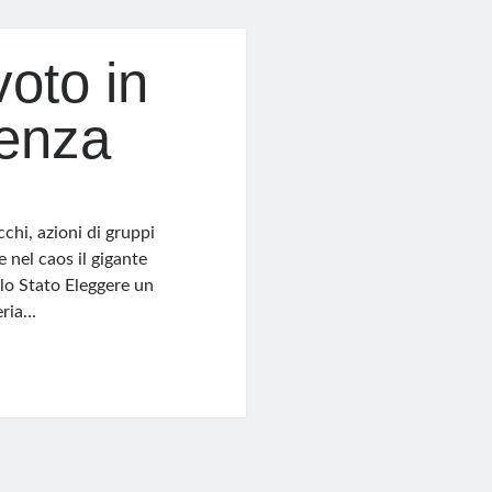
voto in
lenza
chi, azioni di gruppi
e nel caos il gigante
llo Stato Eleggere un
eria…