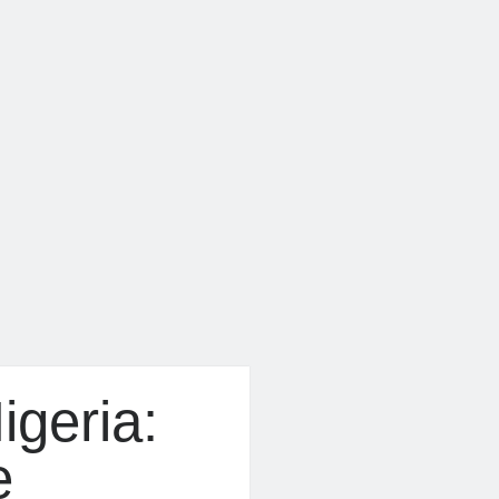
igeria:
e