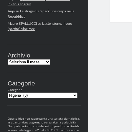
invito a sparare
Anja
su
La strage di Capaci: una crepa nella
Repubblica
Mauro SPALLUCCI
su
L’astensione: il vero
“partito” vincitore
Archivio
Archivi
Categorie
Categorie
Questo blog non rappresenta una testata giornalistica,
in quanto viene aggiornato senza alcuna periodicità.
Non può pertanto considerarsi un prodotto editoriale
ai sensi della legge n· 62 del 7.03.2001. L’autore non è