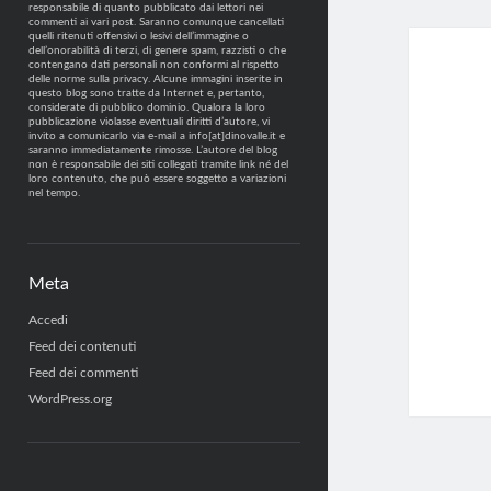
responsabile di quanto pubblicato dai lettori nei
commenti ai vari post. Saranno comunque cancellati
quelli ritenuti offensivi o lesivi dell’immagine o
dell’onorabilità di terzi, di genere spam, razzisti o che
contengano dati personali non conformi al rispetto
delle norme sulla privacy. Alcune immagini inserite in
questo blog sono tratte da Internet e, pertanto,
considerate di pubblico dominio. Qualora la loro
pubblicazione violasse eventuali diritti d’autore, vi
invito a comunicarlo via e-mail a info[at]dinovalle.it e
saranno immediatamente rimosse. L’autore del blog
non è responsabile dei siti collegati tramite link né del
loro contenuto, che può essere soggetto a variazioni
nel tempo.
Meta
Accedi
Feed dei contenuti
Feed dei commenti
WordPress.org