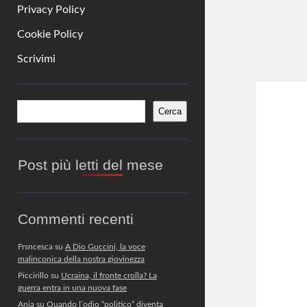
Privacy Policy
Cookie Policy
Scrivimi
Barra
Cerca
Cerca
laterale
Post più letti del mese
Commenti recenti
Frsncesca
su
A Dio Guccini, la voce
malinconica della nostra giovinezza
Piccirillo
su
Ucraina, il fronte crolla? La
guerra entra in una nuova fase
Anja
su
Quando l’odio “politico” diventa