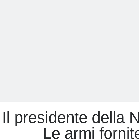
in
una
spirale
di
violenza
Il presidente della N
Le armi fornit