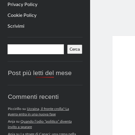
Privacy Policy
Cookie Policy
Scrivimi
Barra
Cerca
Cerca
laterale
Post più letti del mese
Commenti recenti
Piccirillo
su
Ucraina, il fronte crolla? La
guerra entra in una nuova fase
Anja
su
Quando l’odio “politico” diventa
invito a sparare
Anja
su
La strage di Capaci: una crepa nella