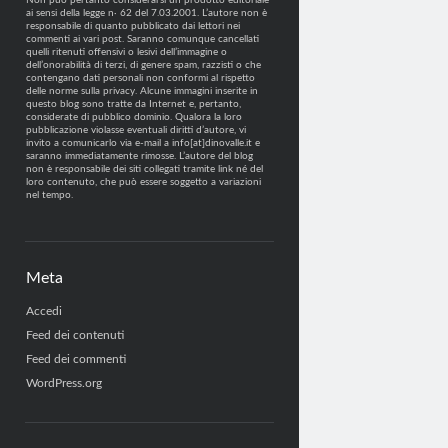
Non può pertanto considerarsi un prodotto editoriale
ai sensi della legge n· 62 del 7.03.2001. L’autore non è
responsabile di quanto pubblicato dai lettori nei
commenti ai vari post. Saranno comunque cancellati
quelli ritenuti offensivi o lesivi dell’immagine o
dell’onorabilità di terzi, di genere spam, razzisti o che
contengano dati personali non conformi al rispetto
delle norme sulla privacy. Alcune immagini inserite in
questo blog sono tratte da Internet e, pertanto,
considerate di pubblico dominio. Qualora la loro
pubblicazione violasse eventuali diritti d’autore, vi
invito a comunicarlo via e-mail a info[at]dinovalle.it e
saranno immediatamente rimosse. L’autore del blog
non è responsabile dei siti collegati tramite link né del
loro contenuto, che può essere soggetto a variazioni
nel tempo.
Meta
Accedi
Feed dei contenuti
Feed dei commenti
WordPress.org