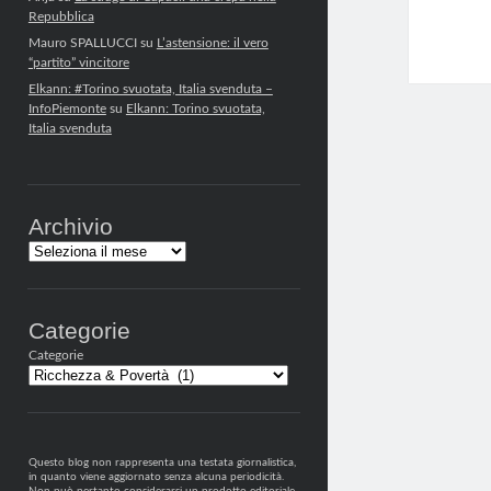
Repubblica
Mauro SPALLUCCI
su
L’astensione: il vero
“partito” vincitore
Elkann: #Torino svuotata, Italia svenduta –
InfoPiemonte
su
Elkann: Torino svuotata,
Italia svenduta
Archivio
Archivi
Categorie
Categorie
Questo blog non rappresenta una testata giornalistica,
in quanto viene aggiornato senza alcuna periodicità.