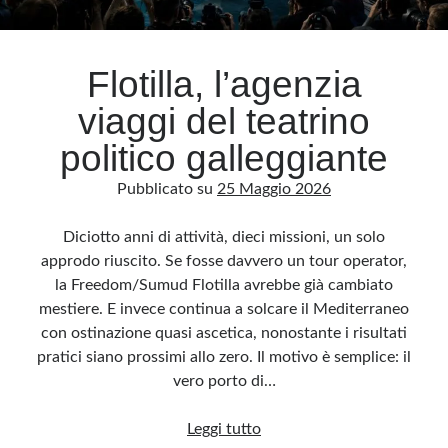
Archivio
Flotilla, l’agenzia
Archivi
viaggi del teatrino
politico galleggiante
Categorie
Pubblicato su
25 Maggio 2026
Categorie
Diciotto anni di attività, dieci missioni, un solo
approdo riuscito. Se fosse davvero un tour operator,
la Freedom/Sumud Flotilla avrebbe già cambiato
Questo blog non rappresenta una testata giornalistica, in quanto viene aggiornato
senza alcuna periodicità. Non può pertanto considerarsi un prodotto editoriale ai
mestiere. E invece continua a solcare il Mediterraneo
sensi della legge n· 62 del 7.03.2001. L’autore non è responsabile di quanto
pubblicato dai lettori nei commenti ai vari post. Saranno comunque cancellati quelli
con ostinazione quasi ascetica, nonostante i risultati
ritenuti offensivi o lesivi dell’immagine o dell’onorabilità di terzi, di genere spam,
razzisti o che contengano dati personali non conformi al rispetto delle norme sulla
pratici siano prossimi allo zero. Il motivo è semplice: il
privacy. Alcune immagini inserite in questo blog sono tratte da Internet e, pertanto,
considerate di pubblico dominio. Qualora la loro pubblicazione violasse eventuali
vero porto di…
diritti d’autore, vi invito a comunicarlo via e-mail a info[at]dinovalle.it e saranno
immediatamente rimosse. L’autore del blog non è responsabile dei siti collegati
tramite link né del loro contenuto, che può essere soggetto a variazioni nel tempo.
Flotilla,
Leggi tutto