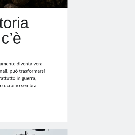
toria
 c’è
iamente diventa vera.
ali, può trasformarsi
rattutto in guerra,
tto ucraino sembra