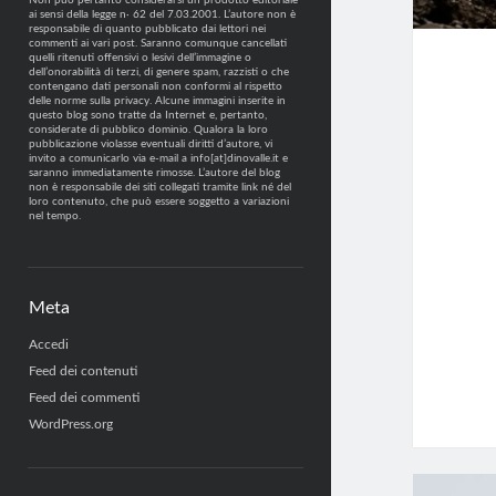
Non può pertanto considerarsi un prodotto editoriale
ai sensi della legge n· 62 del 7.03.2001. L’autore non è
responsabile di quanto pubblicato dai lettori nei
commenti ai vari post. Saranno comunque cancellati
quelli ritenuti offensivi o lesivi dell’immagine o
dell’onorabilità di terzi, di genere spam, razzisti o che
contengano dati personali non conformi al rispetto
delle norme sulla privacy. Alcune immagini inserite in
questo blog sono tratte da Internet e, pertanto,
considerate di pubblico dominio. Qualora la loro
pubblicazione violasse eventuali diritti d’autore, vi
invito a comunicarlo via e-mail a info[at]dinovalle.it e
saranno immediatamente rimosse. L’autore del blog
non è responsabile dei siti collegati tramite link né del
loro contenuto, che può essere soggetto a variazioni
nel tempo.
Meta
Accedi
Feed dei contenuti
Feed dei commenti
WordPress.org