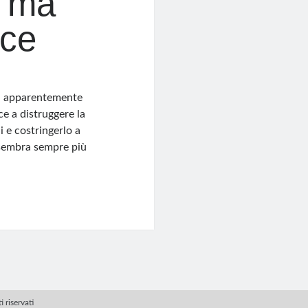
a ma
ace
ola apparentemente
ce a distruggere la
i e costringerlo a
 sembra sempre più
 riservati