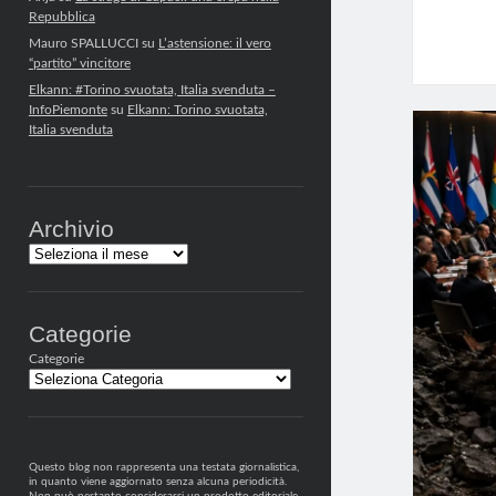
Repubblica
Mauro SPALLUCCI
su
L’astensione: il vero
“partito” vincitore
Elkann: #Torino svuotata, Italia svenduta –
InfoPiemonte
su
Elkann: Torino svuotata,
Italia svenduta
Archivio
Archivi
Categorie
Categorie
Questo blog non rappresenta una testata giornalistica,
in quanto viene aggiornato senza alcuna periodicità.