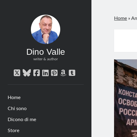
Home
»
An
Dino Valle
writer & author
twitter
bluesky
facebook
linkedin
pinterest
amazon
tumblr
Home
Chi sono
Dicono di me
Store