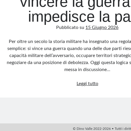
vincere la guerr
impedisce la p
Pubblicato su
15 Giugno 2026
Per oltre un secolo la storia militare ha insegnato una reg
semplice: si vince una guerra quando una delle due parti ries
capacità militare dell’avversario, occupare territori strategic
negoziare da una posizione di debolezza. Oggi questa logica
messa in discussione…
Droni,
Leggi tutto
l’arma
che
non
fa
vincere
la
© Dino Valle 2022-2026 • Tutti i diritti