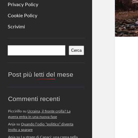
Privacy Policy
Cookie Policy
Scrivimi
Barra
Cerca
Cerca
laterale
Post più letti del mese
Commenti recenti
Piccirillo
su
Ucraina, il fronte crolla? La
guerra entra in una nuova fase
Anja
su
Quando l’odio “politico” diventa
invito a sparare
Anja
su
La strage di Capaci: una crepa nella