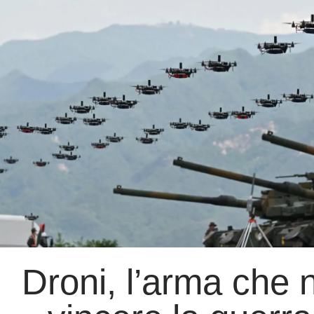
ucraina
che
non
c’è
Droni, l’arma che 