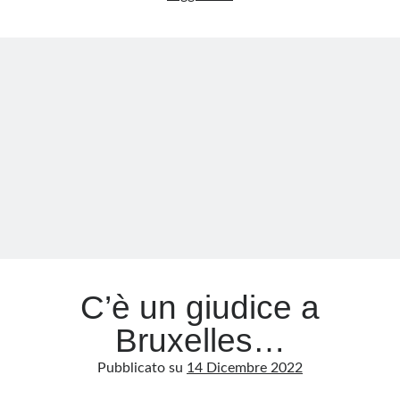
la
sinistra
Meta
e
Accedi
la
Feed dei contenuti
magistratura
Feed dei commenti
si
WordPress.org
vestono
da
Torquemada
C’è un giudice a
Bruxelles…
Pubblicato su
14 Dicembre 2022