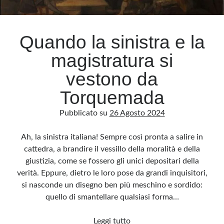
Archivio
Quando la sinistra e la
Archivi
magistratura si
vestono da
Categorie
Torquemada
Categorie
Pubblicato su
26 Agosto 2024
Ah, la sinistra italiana! Sempre così pronta a salire in
Questo blog non rappresenta una testata giornalistica, in quanto viene aggiornato
cattedra, a brandire il vessillo della moralità e della
senza alcuna periodicità. Non può pertanto considerarsi un prodotto editoriale ai
sensi della legge n· 62 del 7.03.2001. L’autore non è responsabile di quanto
giustizia, come se fossero gli unici depositari della
pubblicato dai lettori nei commenti ai vari post. Saranno comunque cancellati quelli
ritenuti offensivi o lesivi dell’immagine o dell’onorabilità di terzi, di genere spam,
verità. Eppure, dietro le loro pose da grandi inquisitori,
razzisti o che contengano dati personali non conformi al rispetto delle norme sulla
privacy. Alcune immagini inserite in questo blog sono tratte da Internet e, pertanto,
si nasconde un disegno ben più meschino e sordido:
considerate di pubblico dominio. Qualora la loro pubblicazione violasse eventuali
diritti d’autore, vi invito a comunicarlo via e-mail a info[at]dinovalle.it e saranno
quello di smantellare qualsiasi forma…
immediatamente rimosse. L’autore del blog non è responsabile dei siti collegati
tramite link né del loro contenuto, che può essere soggetto a variazioni nel tempo.
Quando
Leggi tutto