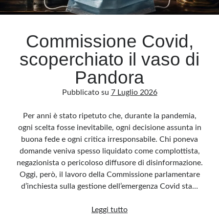
Archivio
Commissione Covid,
Archivi
scoperchiato il vaso di
Pandora
Categorie
Pubblicato su
7 Luglio 2026
Categorie
Per anni è stato ripetuto che, durante la pandemia,
ogni scelta fosse inevitabile, ogni decisione assunta in
buona fede e ogni critica irresponsabile. Chi poneva
Questo blog non rappresenta una testata giornalistica, in quanto viene aggiornato
senza alcuna periodicità. Non può pertanto considerarsi un prodotto editoriale ai
domande veniva spesso liquidato come complottista,
sensi della legge n· 62 del 7.03.2001. L’autore non è responsabile di quanto
pubblicato dai lettori nei commenti ai vari post. Saranno comunque cancellati quelli
negazionista o pericoloso diffusore di disinformazione.
ritenuti offensivi o lesivi dell’immagine o dell’onorabilità di terzi, di genere spam,
razzisti o che contengano dati personali non conformi al rispetto delle norme sulla
Oggi, però, il lavoro della Commissione parlamentare
privacy. Alcune immagini inserite in questo blog sono tratte da Internet e, pertanto,
considerate di pubblico dominio. Qualora la loro pubblicazione violasse eventuali
d’inchiesta sulla gestione dell’emergenza Covid sta…
diritti d’autore, vi invito a comunicarlo via e-mail a info[at]dinovalle.it e saranno
immediatamente rimosse. L’autore del blog non è responsabile dei siti collegati
tramite link né del loro contenuto, che può essere soggetto a variazioni nel tempo.
Commissione
Leggi tutto