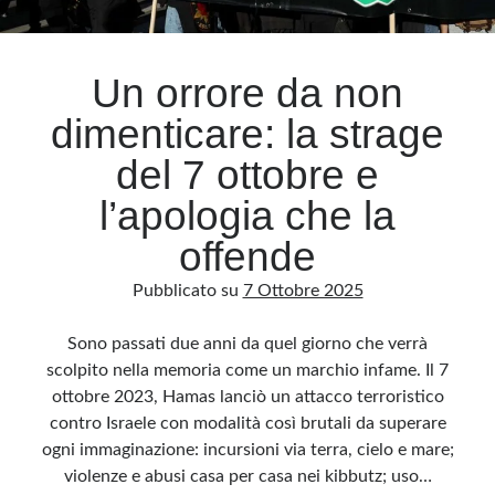
Archivio
Un orrore da non
Archivi
dimenticare: la strage
del 7 ottobre e
Categorie
l’apologia che la
Categorie
offende
Pubblicato su
7 Ottobre 2025
Questo blog non rappresenta una testata giornalistica, in quanto viene aggiornato
senza alcuna periodicità. Non può pertanto considerarsi un prodotto editoriale ai
Sono passati due anni da quel giorno che verrà
sensi della legge n· 62 del 7.03.2001. L’autore non è responsabile di quanto
pubblicato dai lettori nei commenti ai vari post. Saranno comunque cancellati quelli
scolpito nella memoria come un marchio infame. Il 7
ritenuti offensivi o lesivi dell’immagine o dell’onorabilità di terzi, di genere spam,
razzisti o che contengano dati personali non conformi al rispetto delle norme sulla
ottobre 2023, Hamas lanciò un attacco terroristico
privacy. Alcune immagini inserite in questo blog sono tratte da Internet e, pertanto,
considerate di pubblico dominio. Qualora la loro pubblicazione violasse eventuali
contro Israele con modalità così brutali da superare
diritti d’autore, vi invito a comunicarlo via e-mail a info[at]dinovalle.it e saranno
immediatamente rimosse. L’autore del blog non è responsabile dei siti collegati
ogni immaginazione: incursioni via terra, cielo e mare;
tramite link né del loro contenuto, che può essere soggetto a variazioni nel tempo.
violenze e abusi casa per casa nei kibbutz; uso…