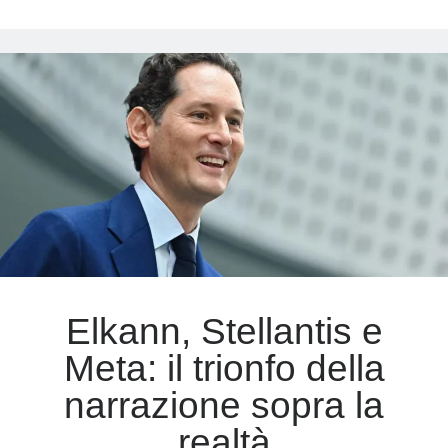
YouTube
e
Meta
il
bavaglio
Accedi
globale
Feed dei contenuti
alla
Feed dei commenti
libertà
WordPress.org
di
parola
Elkann, Stellantis e
Meta: il trionfo della
narrazione sopra la
realtà