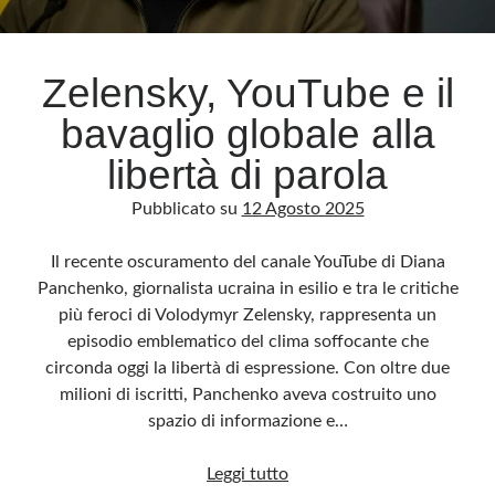
Archivio
Zelensky, YouTube e il
Archivi
bavaglio globale alla
libertà di parola
Categorie
Pubblicato su
12 Agosto 2025
Categorie
Il recente oscuramento del canale YouTube di Diana
Panchenko, giornalista ucraina in esilio e tra le critiche
più feroci di Volodymyr Zelensky, rappresenta un
Questo blog non rappresenta una testata giornalistica, in quanto viene aggiornato
senza alcuna periodicità. Non può pertanto considerarsi un prodotto editoriale ai
episodio emblematico del clima soffocante che
sensi della legge n· 62 del 7.03.2001. L’autore non è responsabile di quanto
pubblicato dai lettori nei commenti ai vari post. Saranno comunque cancellati quelli
circonda oggi la libertà di espressione. Con oltre due
ritenuti offensivi o lesivi dell’immagine o dell’onorabilità di terzi, di genere spam,
razzisti o che contengano dati personali non conformi al rispetto delle norme sulla
milioni di iscritti, Panchenko aveva costruito uno
privacy. Alcune immagini inserite in questo blog sono tratte da Internet e, pertanto,
considerate di pubblico dominio. Qualora la loro pubblicazione violasse eventuali
spazio di informazione e…
diritti d’autore, vi invito a comunicarlo via e-mail a info[at]dinovalle.it e saranno
immediatamente rimosse. L’autore del blog non è responsabile dei siti collegati
tramite link né del loro contenuto, che può essere soggetto a variazioni nel tempo.
Zelensky,
Leggi tutto