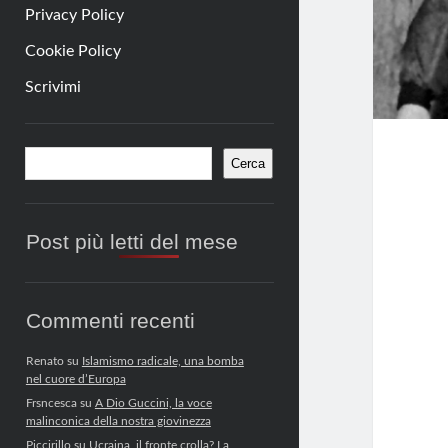
Privacy Policy
Cookie Policy
Scrivimi
Barra
Cerca
Cerca
laterale
Post più letti del mese
Commenti recenti
Renato
su
Islamismo radicale, una bomba
nel cuore d’Europa
Frsncesca
su
A Dio Guccini, la voce
malinconica della nostra giovinezza
Piccirillo
su
Ucraina, il fronte crolla? La