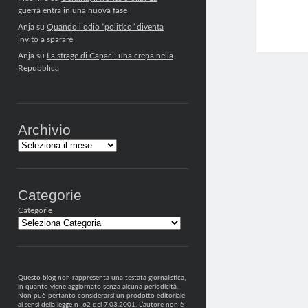
guerra entra in una nuova fase
Anja
su
Quando l’odio “politico” diventa
invito a sparare
Anja
su
La strage di Capaci: una crepa nella
Repubblica
Archivio
Archivi
Categorie
Categorie
Questo blog non rappresenta una testata giornalistica,
in quanto viene aggiornato senza alcuna periodicità.
Non può pertanto considerarsi un prodotto editoriale
ai sensi della legge n· 62 del 7.03.2001. L’autore non è