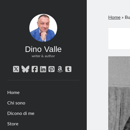
Home
»
Bu
Dino Valle
writer & author
twitter
bluesky
facebook
linkedin
pinterest
amazon
tumblr
Home
Chi sono
Dicono di me
Store