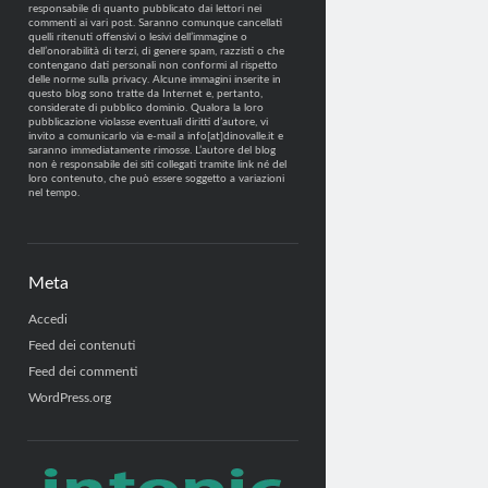
responsabile di quanto pubblicato dai lettori nei
commenti ai vari post. Saranno comunque cancellati
quelli ritenuti offensivi o lesivi dell’immagine o
dell’onorabilità di terzi, di genere spam, razzisti o che
contengano dati personali non conformi al rispetto
delle norme sulla privacy. Alcune immagini inserite in
questo blog sono tratte da Internet e, pertanto,
considerate di pubblico dominio. Qualora la loro
pubblicazione violasse eventuali diritti d’autore, vi
invito a comunicarlo via e-mail a info[at]dinovalle.it e
saranno immediatamente rimosse. L’autore del blog
non è responsabile dei siti collegati tramite link né del
loro contenuto, che può essere soggetto a variazioni
nel tempo.
Meta
Accedi
Feed dei contenuti
Feed dei commenti
WordPress.org