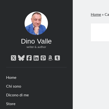
Home
»
Ca
Dino Valle
writer & author
twitter
bluesky
facebook
linkedin
pinterest
amazon
tumblr
Home
Chi sono
Dicono di me
Store