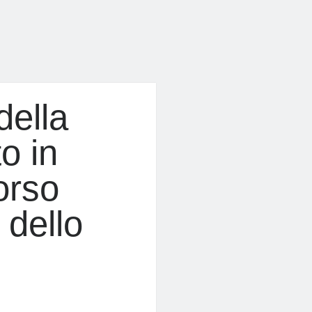
della
o in
orso
 dello