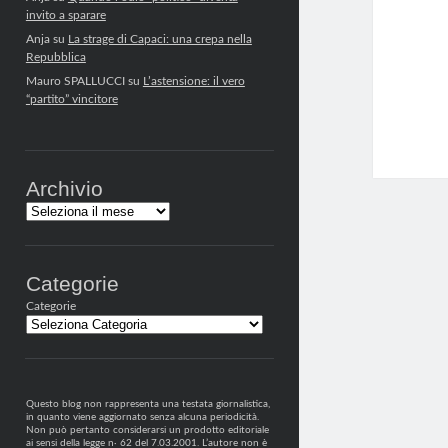
invito a sparare
Anja
su
La strage di Capaci: una crepa nella
Repubblica
Mauro SPALLUCCI
su
L’astensione: il vero
“partito” vincitore
Archivio
Archivi
Categorie
Categorie
Questo blog non rappresenta una testata giornalistica,
in quanto viene aggiornato senza alcuna periodicità.
Non può pertanto considerarsi un prodotto editoriale
ai sensi della legge n· 62 del 7.03.2001. L’autore non è