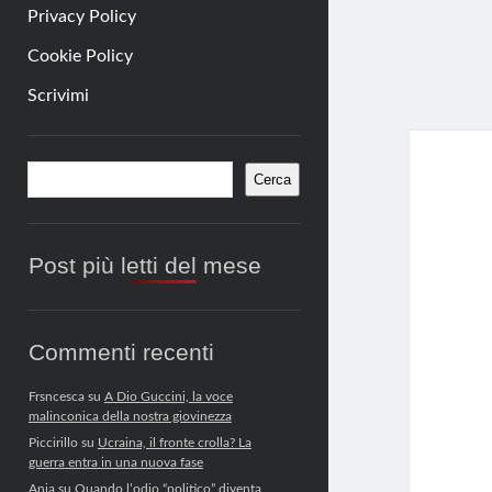
Privacy Policy
Cookie Policy
Scrivimi
Barra
Cerca
Cerca
laterale
Post più letti del mese
Commenti recenti
Frsncesca
su
A Dio Guccini, la voce
malinconica della nostra giovinezza
Piccirillo
su
Ucraina, il fronte crolla? La
guerra entra in una nuova fase
Anja
su
Quando l’odio “politico” diventa