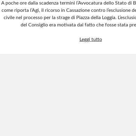
A poche ore dalla scadenza termini l’Avvocatura dello Stato di B
come riporta l’Agi, il ricorso in Cassazione contro l’esclusione 
civile nel processo per la strage di Piazza della Loggia. L’esclus
del Consiglio era motivata dal fatto che fosse stata pr
Processo
Leggi tutto
piazza
della
Loggia,
depositato
in
Cassazione
il
ricorso
contro
l’esclusione
dello
Stato