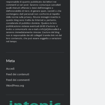
responsabile di quanto pubblicato dai lettori nei
commenti ai vari post. Saranno comunque cancellati
quelli ritenuti offensivi o lesivi dell’immagine o
dell’onorabilità di terzi, di genere spam, razzisti o che
contengano dati personali non conformi al rispetto
delle norme sulla privacy. Alcune immagini inserite in
questo blog sono tratte da Internet e, pertanto,
considerate di pubblico dominio. Qualora la loro
pubblicazione violasse eventuali diritti d’autore, vi
invito a comunicarlo via e-mail a info[at]dinovalle.it e
saranno immediatamente rimosse. L’autore del blog
non è responsabile dei siti collegati tramite link né del
loro contenuto, che può essere soggetto a variazioni
nel tempo.
Meta
Accedi
Feed dei contenuti
Feed dei commenti
WordPress.org