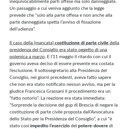
inequivocabilmente parti offese ma solo danneggiate.
Un passaggio a cui veniva aggiunto che la legge
Meta
prevede che “solo alla parte offesa e non anche alla
parte danneggiata spetta l’avviso di fissazione
Accedi
dell’udienza”.
Feed dei contenuti
Feed dei commenti
Il caso della (mancata)
costituzione di parte civile
della
WordPress.org
presidenza del Consiglio era stato oggetto di una
polemica a marzo
. E l’11 maggio il ritardo con cui il
governo aveva deciso di essere presente era costata
l’esclusione. Il sottosegretario alla Presidenza del
Consiglio, nei giorni precedenti, aveva fatto sapere
che non era stato notificato nessun avviso, ma per la
giudice Francesca Grassani il procedimento era un
“fatto notorio”. La reazione era stata immediata:
“Sorprende la decisione del gup di Brescia di negare la
costituzione di parte civile proposta dall’Avvocatura
dello Stato per la Presidenza del Consiglio”, a cui “è
stato così
impedito l’esercizio
del
potere-dovere
di