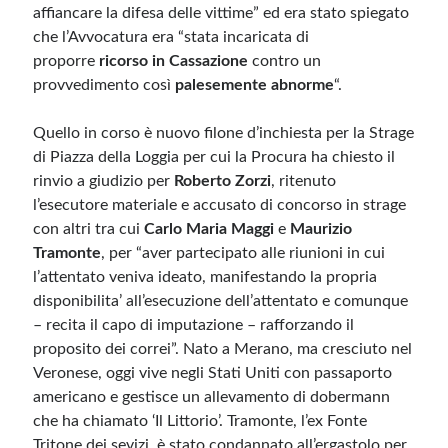
affiancare la difesa delle vittime” ed era stato spiegato
che l’Avvocatura era “stata incaricata di
proporre
ricorso in Cassazione
contro un
provvedimento così
palesemente abnorme
“.
Quello in corso è nuovo filone d’inchiesta per la Strage
di Piazza della Loggia per cui la Procura ha chiesto il
rinvio a giudizio per
Roberto Zorzi
, ritenuto
l’esecutore materiale e accusato di concorso in strage
con altri tra cui
Carlo Maria Maggi
e
Maurizio
Tramonte
, per “aver partecipato alle riunioni in cui
l’attentato veniva ideato, manifestando la propria
disponibilita’ all’esecuzione dell’attentato e comunque
– recita il capo di imputazione – rafforzando il
proposito dei correi”. Nato a Merano, ma cresciuto nel
Veronese, oggi vive negli Stati Uniti con passaporto
americano e gestisce un allevamento di dobermann
che ha chiamato ‘Il Littorio’. Tramonte, l’ex Fonte
Tritone dei sevizi, è stato condannato all’ergastolo per