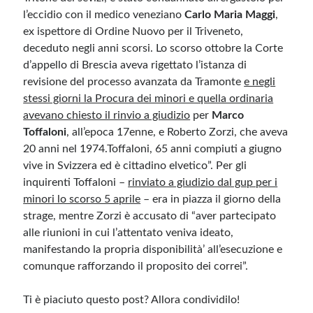
l’eccidio con il medico veneziano
Carlo Maria Maggi
,
ex ispettore di Ordine Nuovo per il Triveneto,
deceduto negli anni scorsi. Lo scorso ottobre la Corte
d’appello di Brescia aveva rigettato l’istanza di
revisione del processo avanzata da Tramonte
e negli
stessi giorni la Procura dei minori e quella ordinaria
avevano chiesto il rinvio a giudizio
per
Marco
Toffaloni
, all’epoca 17enne, e Roberto Zorzi, che aveva
20 anni nel 1974.Toffaloni, 65 anni compiuti a giugno
vive in Svizzera ed è cittadino elvetico”. Per gli
inquirenti Toffaloni –
rinviato a giudizio dal gup per i
minori lo scorso 5 aprile
– era in piazza il giorno della
strage, mentre Zorzi è accusato di “aver partecipato
alle riunioni in cui l’attentato veniva ideato,
manifestando la propria disponibilità’ all’esecuzione e
comunque rafforzando il proposito dei correi”.
Ti è piaciuto questo post? Allora condividilo!