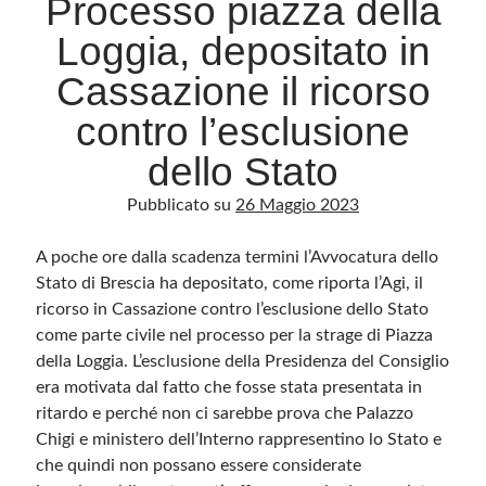
Processo piazza della
Loggia, depositato in
Archivio
Cassazione il ricorso
Archivi
contro l’esclusione
dello Stato
Categorie
Pubblicato su
26 Maggio 2023
Categorie
A poche ore dalla scadenza termini l’Avvocatura dello
Stato di Brescia ha depositato, come riporta l’Agi, il
ricorso in Cassazione contro l’esclusione dello Stato
Questo blog non rappresenta una testata giornalistica, in quanto viene aggiornato
senza alcuna periodicità. Non può pertanto considerarsi un prodotto editoriale ai
come parte civile nel processo per la strage di Piazza
sensi della legge n· 62 del 7.03.2001. L’autore non è responsabile di quanto
pubblicato dai lettori nei commenti ai vari post. Saranno comunque cancellati quelli
della Loggia. L’esclusione della Presidenza del Consiglio
ritenuti offensivi o lesivi dell’immagine o dell’onorabilità di terzi, di genere spam,
razzisti o che contengano dati personali non conformi al rispetto delle norme sulla
era motivata dal fatto che fosse stata presentata in
privacy. Alcune immagini inserite in questo blog sono tratte da Internet e, pertanto,
ritardo e perché non ci sarebbe prova che Palazzo
considerate di pubblico dominio. Qualora la loro pubblicazione violasse eventuali
diritti d’autore, vi invito a comunicarlo via e-mail a info[at]dinovalle.it e saranno
Chigi e ministero dell’Interno rappresentino lo Stato e
immediatamente rimosse. L’autore del blog non è responsabile dei siti collegati
tramite link né del loro contenuto, che può essere soggetto a variazioni nel tempo.
che quindi non possano essere considerate