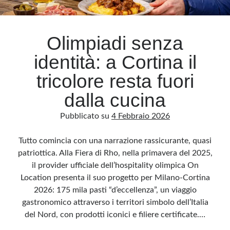
Archivio
Olimpiadi senza
Archivi
identità: a Cortina il
tricolore resta fuori
Categorie
dalla cucina
Categorie
Pubblicato su
4 Febbraio 2026
Tutto comincia con una narrazione rassicurante, quasi
Questo blog non rappresenta una testata giornalistica, in quanto viene aggiornato
patriottica. Alla Fiera di Rho, nella primavera del 2025,
senza alcuna periodicità. Non può pertanto considerarsi un prodotto editoriale ai
sensi della legge n· 62 del 7.03.2001. L’autore non è responsabile di quanto
il provider ufficiale dell’hospitality olimpica On
pubblicato dai lettori nei commenti ai vari post. Saranno comunque cancellati quelli
ritenuti offensivi o lesivi dell’immagine o dell’onorabilità di terzi, di genere spam,
Location presenta il suo progetto per Milano-Cortina
razzisti o che contengano dati personali non conformi al rispetto delle norme sulla
privacy. Alcune immagini inserite in questo blog sono tratte da Internet e, pertanto,
2026: 175 mila pasti “d’eccellenza”, un viaggio
considerate di pubblico dominio. Qualora la loro pubblicazione violasse eventuali
diritti d’autore, vi invito a comunicarlo via e-mail a info[at]dinovalle.it e saranno
gastronomico attraverso i territori simbolo dell’Italia
immediatamente rimosse. L’autore del blog non è responsabile dei siti collegati
del Nord, con prodotti iconici e filiere certificate.…
tramite link né del loro contenuto, che può essere soggetto a variazioni nel tempo.