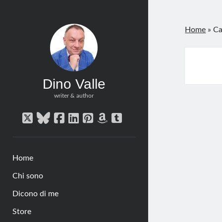
Home
»
Ca
Dino Valle
writer & author
twitter
bluesky
facebook
linkedin
pinterest
amazon
tumblr
Home
Chi sono
Dicono di me
Store