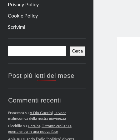
Privacy Policy
Cookie Policy
Scrivimi
Barra
Cerca
Cerca
laterale
Post più letti del mese
Commenti recenti
Frsncesca
su
A Dio Guccini, la voce
malinconica della nostra giovinezza
Piccirillo
su
Ucraina, il fronte crolla? La
guerra entra in una nuova fase
Anja
su
Quando l’odio “politico” diventa