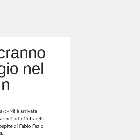
scranno
gio nel
in
»: «Mi è arrivata
are» Carlo Cottarelli
ospite di Fabio Fazio
lla…