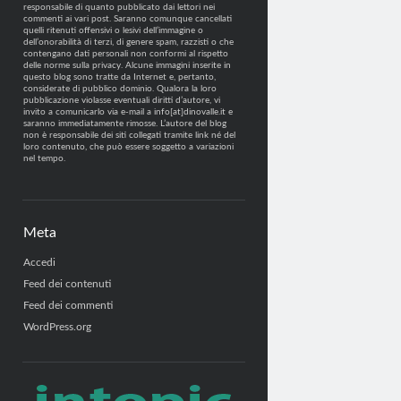
responsabile di quanto pubblicato dai lettori nei
commenti ai vari post. Saranno comunque cancellati
quelli ritenuti offensivi o lesivi dell’immagine o
dell’onorabilità di terzi, di genere spam, razzisti o che
contengano dati personali non conformi al rispetto
delle norme sulla privacy. Alcune immagini inserite in
questo blog sono tratte da Internet e, pertanto,
considerate di pubblico dominio. Qualora la loro
pubblicazione violasse eventuali diritti d’autore, vi
invito a comunicarlo via e-mail a info[at]dinovalle.it e
saranno immediatamente rimosse. L’autore del blog
non è responsabile dei siti collegati tramite link né del
loro contenuto, che può essere soggetto a variazioni
nel tempo.
Meta
Accedi
Feed dei contenuti
Feed dei commenti
WordPress.org