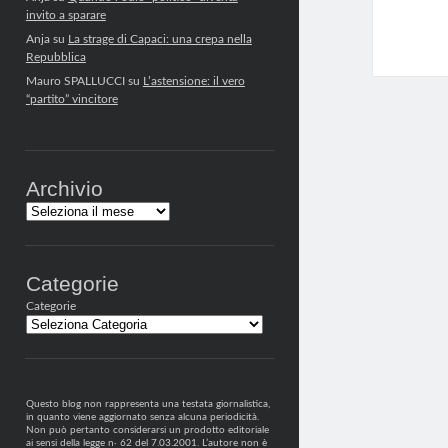
invito a sparare
Anja
su
La strage di Capaci: una crepa nella
Repubblica
Mauro SPALLUCCI
su
L’astensione: il vero
“partito” vincitore
Archivio
Archivi
Categorie
Categorie
Questo blog non rappresenta una testata giornalistica,
in quanto viene aggiornato senza alcuna periodicità.
Non può pertanto considerarsi un prodotto editoriale
ai sensi della legge n· 62 del 7.03.2001. L’autore non è