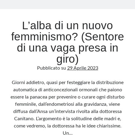
Archivio
L’alba di un nuovo
Archivi
femminismo? (Sentore
di una vaga presa in
Categorie
giro)
Categorie
Pubblicato su
29 Aprile 2023
Giorni addietro, quasi per festeggiare la distribuzione
Questo blog non rappresenta una testata giornalistica, in quanto viene aggiornato
automatica di anticoncezionali ormonali che paiono
senza alcuna periodicità. Non può pertanto considerarsi un prodotto editoriale ai
sensi della legge n· 62 del 7.03.2001. L’autore non è responsabile di quanto
essere la panacea per prevenire o curare ogni disturbo
pubblicato dai lettori nei commenti ai vari post. Saranno comunque cancellati quelli
ritenuti offensivi o lesivi dell’immagine o dell’onorabilità di terzi, di genere spam,
femminile, dall’endometriosi alla gravidanza, viene
razzisti o che contengano dati personali non conformi al rispetto delle norme sulla
privacy. Alcune immagini inserite in questo blog sono tratte da Internet e, pertanto,
diffusa dall’Ansa un’intervista rivolta alla dottoressa
considerate di pubblico dominio. Qualora la loro pubblicazione violasse eventuali
diritti d’autore, vi invito a comunicarlo via e-mail a info[at]dinovalle.it e saranno
Canitano. L’argomento è la solitudine delle madri e,
immediatamente rimosse. L’autore del blog non è responsabile dei siti collegati
come vedremo, la dottoressa ha le idee chiarissime.
tramite link né del loro contenuto, che può essere soggetto a variazioni nel tempo.
Un…