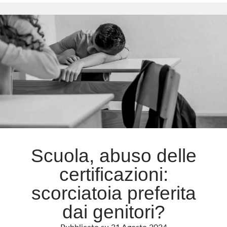
i
minerali
Meta
insanguinati:
la
Accedi
denuncia
Feed dei contenuti
del
Feed dei commenti
Congo
WordPress.org
Scuola, abuso delle
certificazioni:
scorciatoia preferita
dai genitori?