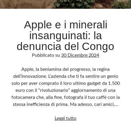
Archivio
Apple e i minerali
Archivi
insanguinati: la
denuncia del Congo
Categorie
Pubblicato su
30 Dicembre 2024
Categorie
Apple, la beniamina del progresso, la regina
dell’innovazione. L’azienda che ti fa sentire un genio
solo per aver comprato il loro ultimo gadget da 1.500
Questo blog non rappresenta una testata giornalistica, in quanto viene aggiornato
senza alcuna periodicità. Non può pertanto considerarsi un prodotto editoriale ai
euro con il “rivoluzionario” aggiornamento di una
sensi della legge n· 62 del 7.03.2001. L’autore non è responsabile di quanto
pubblicato dai lettori nei commenti ai vari post. Saranno comunque cancellati quelli
fotocamera che, alla fine, fotografa il tuo caffè con la
ritenuti offensivi o lesivi dell’immagine o dell’onorabilità di terzi, di genere spam,
razzisti o che contengano dati personali non conformi al rispetto delle norme sulla
stessa inefficienza di prima. Ma adesso, cari amici,…
privacy. Alcune immagini inserite in questo blog sono tratte da Internet e, pertanto,
considerate di pubblico dominio. Qualora la loro pubblicazione violasse eventuali
diritti d’autore, vi invito a comunicarlo via e-mail a info[at]dinovalle.it e saranno
Apple
Leggi tutto
immediatamente rimosse. L’autore del blog non è responsabile dei siti collegati
tramite link né del loro contenuto, che può essere soggetto a variazioni nel tempo.
e