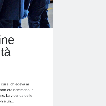
ine
tà
cui si chiedeva ai
to non era nemmeno in
are. La vicenda delle
on è un…