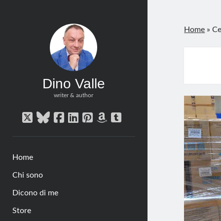
Home
»
Ce
Dino Valle
writer & author
twitter
bluesky
facebook
linkedin
pinterest
amazon
tumblr
Home
Chi sono
Dicono di me
Store