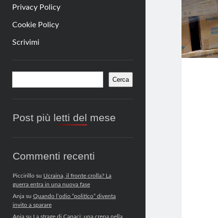
Privacy Policy
Cookie Policy
Scrivimi
Barra
Cerca
Cerca
laterale
Post più letti del mese
Commenti recenti
Piccirillo
su
Ucraina, il fronte crolla? La
guerra entra in una nuova fase
Anja
su
Quando l’odio “politico” diventa
invito a sparare
Anja
su
La strage di Capaci: una crepa nella