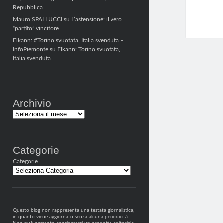
Repubblica
Mauro SPALLUCCI
su
L’astensione: il vero
“partito” vincitore
Elkann: #Torino svuotata, Italia svenduta –
InfoPiemonte
su
Elkann: Torino svuotata,
Italia svenduta
Archivio
Archivi
Categorie
Categorie
Questo blog non rappresenta una testata giornalistica,
in quanto viene aggiornato senza alcuna periodicità.