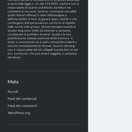
Non può pertanto considerarsi un prodotto editoriale
ai sensi della legge n· 62 del 7.03.2001. L’autore non è
responsabile di quanto pubblicato dai lettori nei
commenti ai vari post. Saranno comunque cancellati
quelli ritenuti offensivi o lesivi dell’immagine o
dell’onorabilità di terzi, di genere spam, razzisti o che
contengano dati personali non conformi al rispetto
delle norme sulla privacy. Alcune immagini inserite in
questo blog sono tratte da Internet e, pertanto,
considerate di pubblico dominio. Qualora la loro
pubblicazione violasse eventuali diritti d’autore, vi
invito a comunicarlo via e-mail a info[at]dinovalle.it e
saranno immediatamente rimosse. L’autore del blog
non è responsabile dei siti collegati tramite link né del
loro contenuto, che può essere soggetto a variazioni
nel tempo.
Meta
Accedi
Feed dei contenuti
Feed dei commenti
WordPress.org