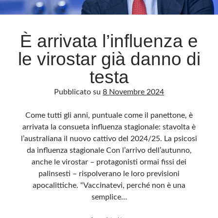
Archivio
È arrivata l’influenza e
Archivi
le virostar già danno di
testa
Categorie
Pubblicato su
8 Novembre 2024
Categorie
Come tutti gli anni, puntuale come il panettone, è
arrivata la consueta influenza stagionale: stavolta è
l’australiana il nuovo cattivo del 2024/25. La psicosi
Questo blog non rappresenta una testata giornalistica, in quanto viene aggiornato
senza alcuna periodicità. Non può pertanto considerarsi un prodotto editoriale ai
da influenza stagionale Con l’arrivo dell’autunno,
sensi della legge n· 62 del 7.03.2001. L’autore non è responsabile di quanto
pubblicato dai lettori nei commenti ai vari post. Saranno comunque cancellati quelli
anche le virostar – protagonisti ormai fissi dei
ritenuti offensivi o lesivi dell’immagine o dell’onorabilità di terzi, di genere spam,
razzisti o che contengano dati personali non conformi al rispetto delle norme sulla
palinsesti – rispolverano le loro previsioni
privacy. Alcune immagini inserite in questo blog sono tratte da Internet e, pertanto,
considerate di pubblico dominio. Qualora la loro pubblicazione violasse eventuali
apocalittiche. “Vaccinatevi, perché non è una
diritti d’autore, vi invito a comunicarlo via e-mail a info[at]dinovalle.it e saranno
semplice…
immediatamente rimosse. L’autore del blog non è responsabile dei siti collegati
tramite link né del loro contenuto, che può essere soggetto a variazioni nel tempo.