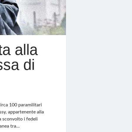
a alla
ssa di
irca 100 paramilitari
ssy, appartenente alla
sconvolto i fedeli
ranea tra…