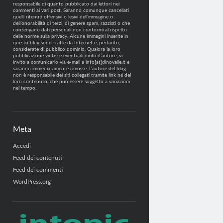
responsabile di quanto pubblicato dai lettori nei
commenti ai vari post. Saranno comunque cancellati
quelli ritenuti offensivi o lesivi dell’immagine o
dell’onorabilità di terzi, di genere spam, razzisti o che
contengano dati personali non conformi al rispetto
delle norme sulla privacy. Alcune immagini inserite in
questo blog sono tratte da Internet e, pertanto,
considerate di pubblico dominio. Qualora la loro
pubblicazione violasse eventuali diritti d’autore, vi
invito a comunicarlo via e-mail a info[at]dinovalle.it e
saranno immediatamente rimosse. L’autore del blog
non è responsabile dei siti collegati tramite link né del
loro contenuto, che può essere soggetto a variazioni
nel tempo.
Meta
Accedi
Feed dei contenuti
Feed dei commenti
WordPress.org