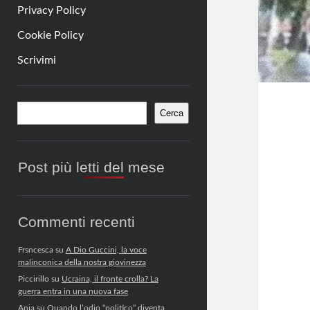
Privacy Policy
Cookie Policy
Scrivimi
Barra
Cerca
Cerca
laterale
Post più letti del mese
Commenti recenti
Frsncesca
su
A Dio Guccini, la voce
malinconica della nostra giovinezza
Piccirillo
su
Ucraina, il fronte crolla? La
guerra entra in una nuova fase
Anja
su
Quando l’odio “politico” diventa