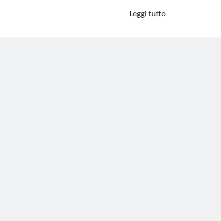
Ucraina,
Leggi tutto
raid
nazista
alla
Cattedrale
Ortodossa
di
Cherkassy