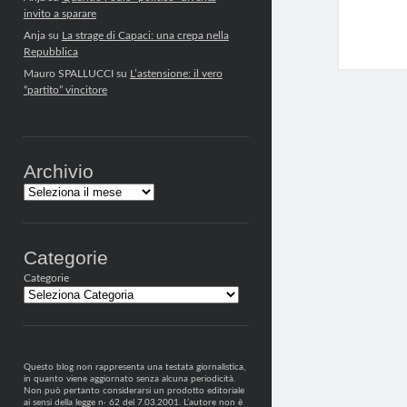
invito a sparare
Anja
su
La strage di Capaci: una crepa nella
Repubblica
Mauro SPALLUCCI
su
L’astensione: il vero
“partito” vincitore
Archivio
Archivi
Categorie
Categorie
Questo blog non rappresenta una testata giornalistica,
in quanto viene aggiornato senza alcuna periodicità.
Non può pertanto considerarsi un prodotto editoriale
ai sensi della legge n· 62 del 7.03.2001. L’autore non è