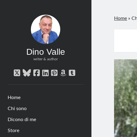
Home
»
Ch
Dino Valle
writer & author
twitter
bluesky
facebook
linkedin
pinterest
amazon
tumblr
Home
Chi sono
Dicono di me
Store