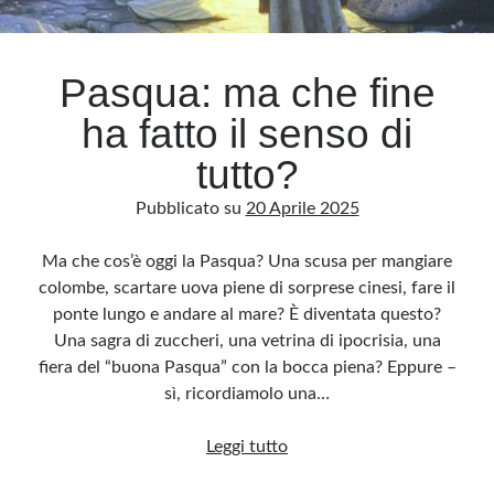
Archivio
Pasqua: ma che fine
Archivi
ha fatto il senso di
tutto?
Categorie
Pubblicato su
20 Aprile 2025
Categorie
Ma che cos’è oggi la Pasqua? Una scusa per mangiare
colombe, scartare uova piene di sorprese cinesi, fare il
ponte lungo e andare al mare? È diventata questo?
Questo blog non rappresenta una testata giornalistica, in quanto viene aggiornato
senza alcuna periodicità. Non può pertanto considerarsi un prodotto editoriale ai
Una sagra di zuccheri, una vetrina di ipocrisia, una
sensi della legge n· 62 del 7.03.2001. L’autore non è responsabile di quanto
pubblicato dai lettori nei commenti ai vari post. Saranno comunque cancellati quelli
fiera del “buona Pasqua” con la bocca piena? Eppure –
ritenuti offensivi o lesivi dell’immagine o dell’onorabilità di terzi, di genere spam,
razzisti o che contengano dati personali non conformi al rispetto delle norme sulla
sì, ricordiamolo una…
privacy. Alcune immagini inserite in questo blog sono tratte da Internet e, pertanto,
considerate di pubblico dominio. Qualora la loro pubblicazione violasse eventuali
diritti d’autore, vi invito a comunicarlo via e-mail a info[at]dinovalle.it e saranno
Pasqua:
Leggi tutto
immediatamente rimosse. L’autore del blog non è responsabile dei siti collegati
tramite link né del loro contenuto, che può essere soggetto a variazioni nel tempo.
ma