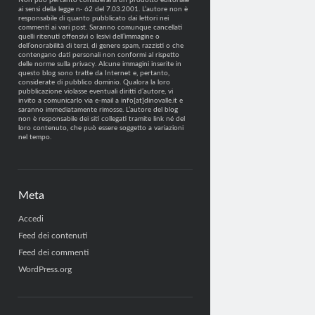
Non può pertanto considerarsi un prodotto editoriale
ai sensi della legge n· 62 del 7.03.2001. L’autore non è
responsabile di quanto pubblicato dai lettori nei
commenti ai vari post. Saranno comunque cancellati
quelli ritenuti offensivi o lesivi dell’immagine o
dell’onorabilità di terzi, di genere spam, razzisti o che
contengano dati personali non conformi al rispetto
delle norme sulla privacy. Alcune immagini inserite in
questo blog sono tratte da Internet e, pertanto,
considerate di pubblico dominio. Qualora la loro
pubblicazione violasse eventuali diritti d’autore, vi
invito a comunicarlo via e-mail a info[at]dinovalle.it e
saranno immediatamente rimosse. L’autore del blog
non è responsabile dei siti collegati tramite link né del
loro contenuto, che può essere soggetto a variazioni
nel tempo.
Meta
Accedi
Feed dei contenuti
Feed dei commenti
WordPress.org