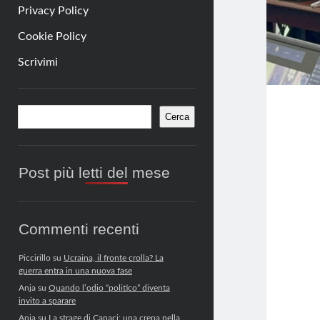
Privacy Policy
Cookie Policy
Scrivimi
Barra
Cerca
Cerca
laterale
Post più letti del mese
Commenti recenti
Piccirillo
su
Ucraina, il fronte crolla? La
guerra entra in una nuova fase
Anja
su
Quando l’odio “politico” diventa
invito a sparare
Anja
su
La strage di Capaci: una crepa nella