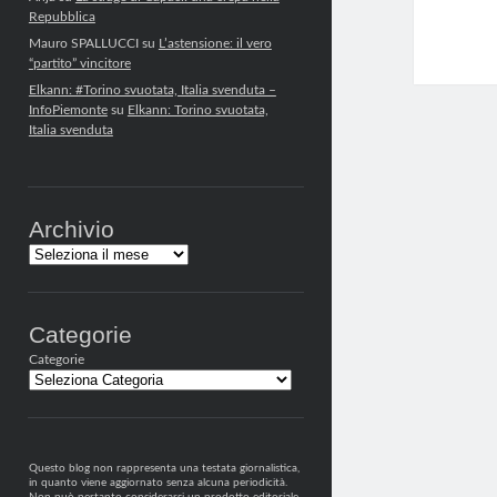
Repubblica
Mauro SPALLUCCI
su
L’astensione: il vero
“partito” vincitore
Elkann: #Torino svuotata, Italia svenduta –
InfoPiemonte
su
Elkann: Torino svuotata,
Italia svenduta
Archivio
Archivi
Categorie
Categorie
Questo blog non rappresenta una testata giornalistica,
in quanto viene aggiornato senza alcuna periodicità.