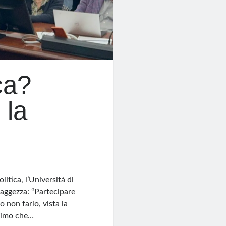
ca?
 la
itica, l’Università di
saggezza: “Partecipare
 non farlo, vista la
animo che…