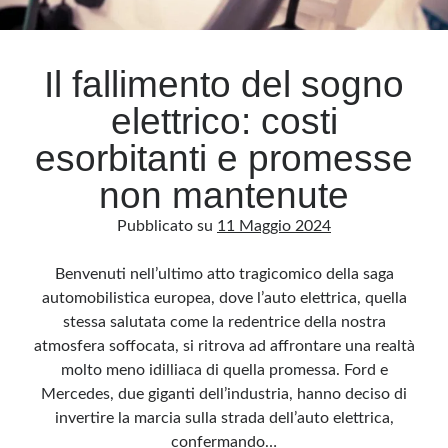
Archivio
Il fallimento del sogno
Archivi
elettrico: costi
esorbitanti e promesse
Categorie
non mantenute
Categorie
Pubblicato su
11 Maggio 2024
Benvenuti nell’ultimo atto tragicomico della saga
Questo blog non rappresenta una testata giornalistica, in quanto viene aggiornato
automobilistica europea, dove l’auto elettrica, quella
senza alcuna periodicità. Non può pertanto considerarsi un prodotto editoriale ai
sensi della legge n· 62 del 7.03.2001. L’autore non è responsabile di quanto
stessa salutata come la redentrice della nostra
pubblicato dai lettori nei commenti ai vari post. Saranno comunque cancellati quelli
ritenuti offensivi o lesivi dell’immagine o dell’onorabilità di terzi, di genere spam,
atmosfera soffocata, si ritrova ad affrontare una realtà
razzisti o che contengano dati personali non conformi al rispetto delle norme sulla
privacy. Alcune immagini inserite in questo blog sono tratte da Internet e, pertanto,
molto meno idilliaca di quella promessa. Ford e
considerate di pubblico dominio. Qualora la loro pubblicazione violasse eventuali
diritti d’autore, vi invito a comunicarlo via e-mail a info[at]dinovalle.it e saranno
Mercedes, due giganti dell’industria, hanno deciso di
immediatamente rimosse. L’autore del blog non è responsabile dei siti collegati
invertire la marcia sulla strada dell’auto elettrica,
tramite link né del loro contenuto, che può essere soggetto a variazioni nel tempo.
confermando…