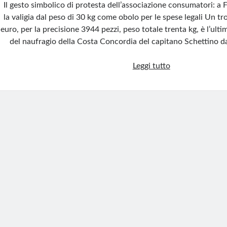
Il gesto simbolico di protesta dell’associazione consumatori: a F
la valigia dal peso di 30 kg come obolo per le spese legali Un t
euro, per la precisione 3944 pezzi, peso totale trenta kg, è l’ult
del naufragio della Costa Concordia del capitano Schettino dav
Naufrago
Leggi tutto
della
Concordia
condannato
per
4
mila
euro:
il
Codacons
paga
per
lui
con