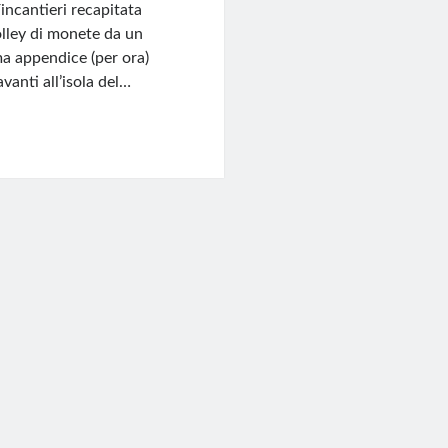
incantieri recapitata
rolley di monete da un
ima appendice (per ora)
anti all’isola del…