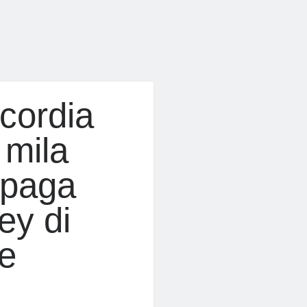
cordia
 mila
 paga
ley di
e