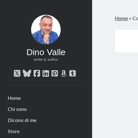
Home
»
Co
Dino Valle
writer & author
twitter
bluesky
facebook
linkedin
pinterest
amazon
tumblr
Home
Chi sono
Dicono di me
Store