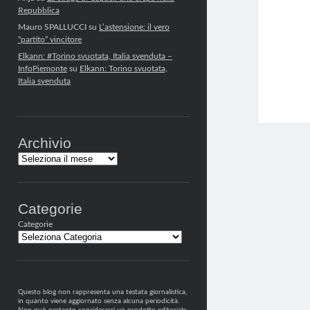
Repubblica
Mauro SPALLUCCI
su
L’astensione: il vero
“partito” vincitore
Elkann: #Torino svuotata, Italia svenduta –
InfoPiemonte
su
Elkann: Torino svuotata,
Italia svenduta
Archivio
Archivi
Categorie
Categorie
Questo blog non rappresenta una testata giornalistica,
in quanto viene aggiornato senza alcuna periodicità.