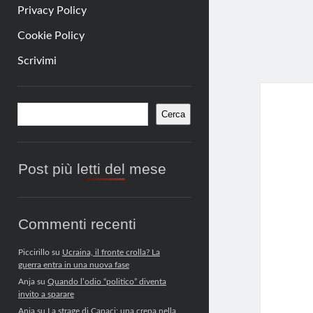
Privacy Policy
Cookie Policy
Scrivimi
Barra
Cerca
Cerca
laterale
Post più letti del mese
Commenti recenti
Piccirillo
su
Ucraina, il fronte crolla? La
guerra entra in una nuova fase
Anja
su
Quando l’odio “politico” diventa
invito a sparare
Anja
su
La strage di Capaci: una crepa nella