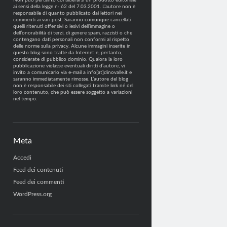
Non può pertanto considerarsi un prodotto editoriale
ai sensi della legge n· 62 del 7.03.2001. L’autore non è
responsabile di quanto pubblicato dai lettori nei
commenti ai vari post. Saranno comunque cancellati
quelli ritenuti offensivi o lesivi dell’immagine o
dell’onorabilità di terzi, di genere spam, razzisti o che
contengano dati personali non conformi al rispetto
delle norme sulla privacy. Alcune immagini inserite in
questo blog sono tratte da Internet e, pertanto,
considerate di pubblico dominio. Qualora la loro
pubblicazione violasse eventuali diritti d’autore, vi
invito a comunicarlo via e-mail a info[at]dinovalle.it e
saranno immediatamente rimosse. L’autore del blog
non è responsabile dei siti collegati tramite link né del
loro contenuto, che può essere soggetto a variazioni
nel tempo.
Meta
Accedi
Feed dei contenuti
Feed dei commenti
WordPress.org