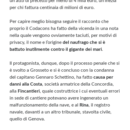
un atto di precetto per meno di 4 mila euro, un’inezia
per chi fattura centinaia di milioni di euro.
Per capire meglio bisogna seguire il racconto che
proprio il Codacons ha fatto della vicenda in una nota
nella quale vengono ovviamente taciuti, per motivi di
privacy, il nome e l’origine
del naufrago che si è
battuto inutilmente contro il gigante dei mari
.
Il protagonista, dunque, dopo il processo penale che si
è svolto a Grosseto e si è concluso con la condanna
del capitano Gennaro Schettino, ha fatto
causa per
danni alla Costa
, società armatrice della Concordia,
alla
Fincantieri
, quale costruttrice i cui eventuali errori
in sede di cantiere potevano avere ingenerato un
malfunzionamento della nave, e al
Rina
, il registro
navale, davanti a un altro tribunale, stavolta civile,
quello di Genova.