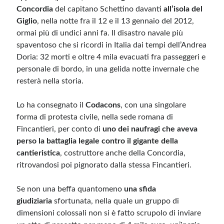
Concordia
del capitano Schettino davanti
all’isola del
Giglio
, nella notte fra il 12 e il 13 gennaio del 2012,
Meta
ormai più di undici anni fa. Il disastro navale più
Accedi
spaventoso che si ricordi in Italia dai tempi dell’Andrea
Feed dei contenuti
Doria: 32 morti e oltre 4 mila evacuati fra passeggeri e
Feed dei commenti
personale di bordo, in una gelida notte invernale che
WordPress.org
resterà nella storia.
Lo ha consegnato il
Codacons
, con una singolare
forma di protesta civile, nella sede romana di
Fincantieri, per conto di
uno dei naufragi che aveva
perso la battaglia legale contro il gigante della
cantieristica
, costruttore anche della Concordia,
ritrovandosi poi pignorato dalla stessa Fincantieri.
Se non una beffa quantomeno
una sfida
giudiziaria
sfortunata, nella quale un gruppo di
dimensioni colossali non si è fatto scrupolo di inviare