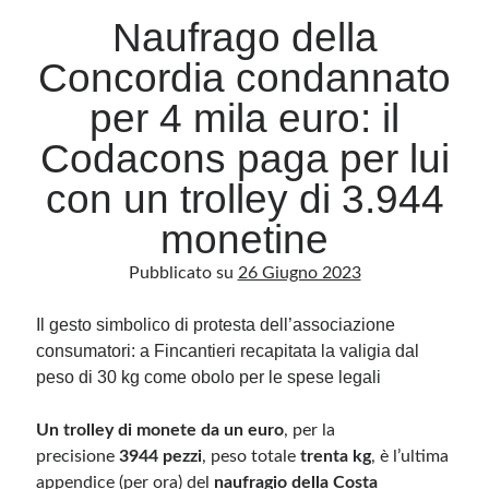
Naufrago della
Concordia condannato
Archivio
Archivi
per 4 mila euro: il
Codacons paga per lui
Categorie
con un trolley di 3.944
Categorie
monetine
Pubblicato su
26 Giugno 2023
Questo blog non rappresenta una testata giornalistica, in quanto viene aggiornato
Il gesto simbolico di protesta dell’associazione
senza alcuna periodicità. Non può pertanto considerarsi un prodotto editoriale ai
sensi della legge n· 62 del 7.03.2001. L’autore non è responsabile di quanto
consumatori: a Fincantieri recapitata la valigia dal
pubblicato dai lettori nei commenti ai vari post. Saranno comunque cancellati quelli
ritenuti offensivi o lesivi dell’immagine o dell’onorabilità di terzi, di genere spam,
peso di 30 kg come obolo per le spese legali
razzisti o che contengano dati personali non conformi al rispetto delle norme sulla
privacy. Alcune immagini inserite in questo blog sono tratte da Internet e, pertanto,
considerate di pubblico dominio. Qualora la loro pubblicazione violasse eventuali
Un trolley di monete da un euro
diritti d’autore, vi invito a comunicarlo via e-mail a info[at]dinovalle.it e saranno
, per la
immediatamente rimosse. L’autore del blog non è responsabile dei siti collegati
precisione
3944 pezzi
, peso totale
trenta kg
, è l’ultima
tramite link né del loro contenuto, che può essere soggetto a variazioni nel tempo.
appendice (per ora) del
naufragio della Costa