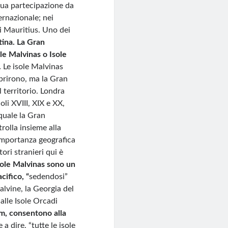
 sua partecipazione da
ernazionale; nei
i Mauritius. Uno dei
tina. La Gran
e Malvinas o Isole
.
Le isole Malvinas
oprirono, ma la Gran
l territorio. Londra
oli XVIII, XIX e XX,
quale la Gran
rolla insieme alla
importanza geografica
ori stranieri qui è
sole Malvinas sono un
cifico, “
sedendosi”
alvine, la Georgia del
alle Isole Orcadi
am, consentono alla
e a dire, “tutte le isole