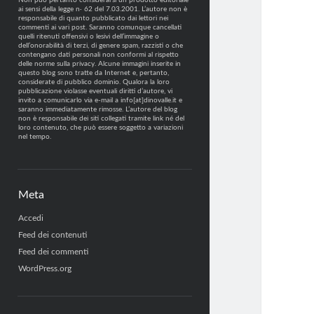
Non può pertanto considerarsi un prodotto editoriale
ai sensi della legge n· 62 del 7.03.2001. L’autore non è
responsabile di quanto pubblicato dai lettori nei
commenti ai vari post. Saranno comunque cancellati
quelli ritenuti offensivi o lesivi dell’immagine o
dell’onorabilità di terzi, di genere spam, razzisti o che
contengano dati personali non conformi al rispetto
delle norme sulla privacy. Alcune immagini inserite in
questo blog sono tratte da Internet e, pertanto,
considerate di pubblico dominio. Qualora la loro
pubblicazione violasse eventuali diritti d’autore, vi
invito a comunicarlo via e-mail a info[at]dinovalle.it e
saranno immediatamente rimosse. L’autore del blog
non è responsabile dei siti collegati tramite link né del
loro contenuto, che può essere soggetto a variazioni
nel tempo.
Meta
Accedi
Feed dei contenuti
Feed dei commenti
WordPress.org