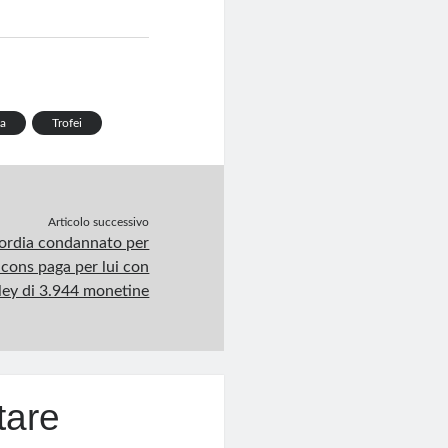
ia
Trofei
Articolo successivo
ordia condannato per
acons paga per lui con
lley di 3.944 monetine
tare