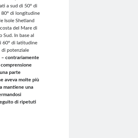
ati a sud di 50° di
 e 80° di longitudine
le Isole Shetland
a costa del Mare di
o Sud. In base al
i 60° di latitudine
 di potenziale
” – contrariamente
la comprensione
 una parte
 ne aveva molte più
gna mantiene una
fermandosi
eguito di ripetuti