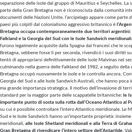
separazione delle isole dal gruppo di Mauritius e Seychelles. La
parte della Gran Bretagna non è riconosciuta dalla comunità int
documenti delle Nazioni Unite, l’arcipelago appare come parte d
paesi più colpiti dal colonialismo aggressivo britannico è
l’Argen
Bretagna occupa contemporaneamente due territori argentini: l
Falkland e la Georgia del Sud con le Isole Sandwich meridionali
furono legalmente acquisite dalla Spagna dai francesi che le sc
Bretagna, sebbene fosse lì per seconda, rivendicò i suoi diritti su
tentò di appropriarsi definitivamente delle isole Malvinas nei sec
culminando nella guerra delle Falkland del 1982, a seguito della 
Bretagna occupò nuovamente le isole e le controlla ancora. Cont
Georgia del Sud e alle Isole Sandwich Australi, che hanno poca 
ma grande importanza strategica. Il motivo dell’invasione di territ
standard per la maggior parte delle scappatelle britanniche:
le I
importante punto di sosta sulla rotta dall’Oceano Atlantico al Pa
su cui è possibile controllare l’intero Atlantico meridionale. Le M
Sud e le Isole Sandwich hanno un’importante proprietà: insieme 
meridionali,
alle Isole Shetland meridionali e alla Terra di Grah
Gran Bretagna di rivendicare l’intero settore dell’Antartide
. Val