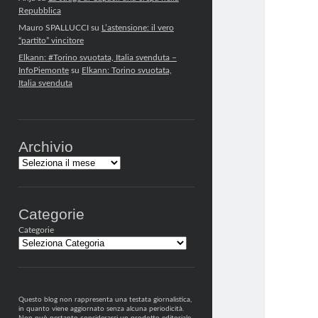
Repubblica
Mauro SPALLUCCI
su
L’astensione: il vero
“partito” vincitore
Elkann: #Torino svuotata, Italia svenduta –
InfoPiemonte
su
Elkann: Torino svuotata,
Italia svenduta
Archivio
Archivi
Categorie
Categorie
Questo blog non rappresenta una testata giornalistica,
in quanto viene aggiornato senza alcuna periodicità.