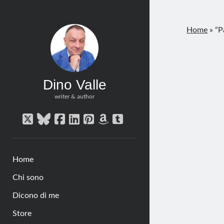
Home
»
“P
Dino Valle
writer & author
twitter
bluesky
facebook
linkedin
pinterest
amazon
tumblr
Home
Chi sono
Dicono di me
Store