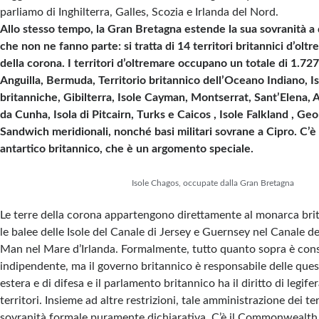
parliamo di Inghilterra, Galles, Scozia e Irlanda del Nord.
Allo stesso tempo, la Gran Bretagna estende la sua sovranità a d
che non ne fanno parte: si tratta di 14 territori britannici d’olt
della corona. I territori d’oltremare occupano un totale di 1.727.
Anguilla, Bermuda, Territorio britannico dell’Oceano Indiano, Is
britanniche, Gibilterra, Isole Cayman, Montserrat, Sant’Elena, 
da Cunha, Isola di Pitcairn, Turks e Caicos , Isole Falkland , Geo
Sandwich meridionali, nonché basi militari sovrane a Cipro. C’è 
antartico britannico, che è un argomento speciale.
Isole Chagos, occupate dalla Gran Bretagna
Le terre della corona appartengono direttamente al monarca bri
le balee delle Isole del Canale di Jersey e Guernsey nel Canale del
Man nel Mare d’Irlanda. Formalmente, tutto quanto sopra è con
indipendente, ma il governo britannico è responsabile delle quest
estera e di difesa e il parlamento britannico ha il diritto di legif
territori. Insieme ad altre restrizioni, tale amministrazione dei ter
sovranità formale puramente dichiarativa. C’è il Commonwealth d