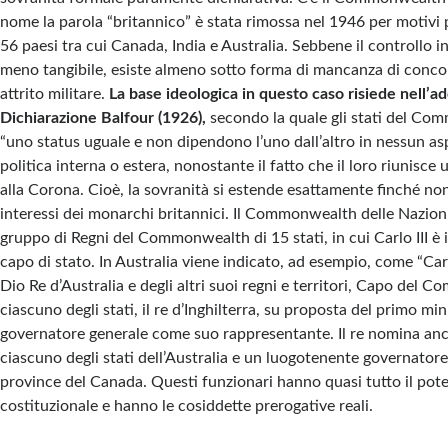
nome la parola “britannico” è stata rimossa nel 1946 per motivi
56 paesi tra cui Canada, India e Australia. Sebbene il controllo i
meno tangibile, esiste almeno sotto forma di mancanza di concor
attrito militare.
La base ideologica in questo caso risiede nell’a
Dichiarazione Balfour (1926),
secondo la quale gli stati del C
“uno status uguale e non dipendono l’uno dall’altro in nessun asp
politica interna o estera, nonostante il fatto che il loro riunisc
alla Corona. Cioè, la sovranità si estende esattamente finché non 
interessi dei monarchi britannici. Il Commonwealth delle Nazio
gruppo di Regni del Commonwealth di 15 stati, in cui Carlo III è
capo di stato. In Australia viene indicato, ad esempio, come “Carlo
Dio Re d’Australia e degli altri suoi regni e territori, Capo del 
ciascuno degli stati, il re d’Inghilterra, su proposta del primo min
governatore generale come suo rappresentante. Il re nomina an
ciascuno degli stati dell’Australia e un luogotenente governatore
province del Canada. Questi funzionari hanno quasi tutto il pot
costituzionale e hanno le cosiddette prerogative reali.