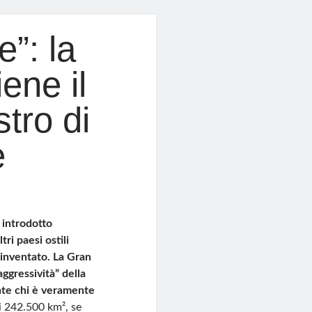
”: la
ene il
stro di
e
o introdotto
ri paesi ostili
 inventato. La Gran
ggressività” della
nte chi è veramente
i 242.500 km², se