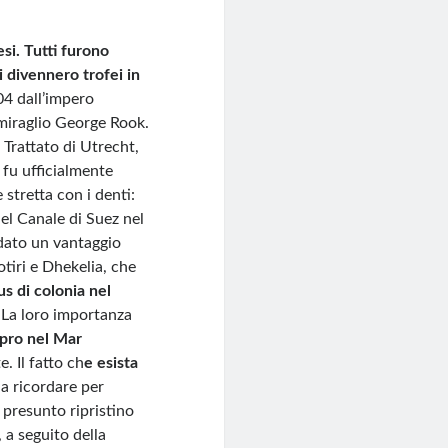
esi. Tutti furono
i divennero trofei in
04 dall’impero
miraglio George Rook.
 Trattato di Utrecht,
 fu ufficialmente
 stretta con i denti:
el Canale di Suez nel
 dato un vantaggio
otiri e Dhekelia, che
us di colonia nel
. La loro importanza
ipro nel Mar
. Il fatto ch
e esista
da ricordare per
 presunto ripristino
 a seguito della