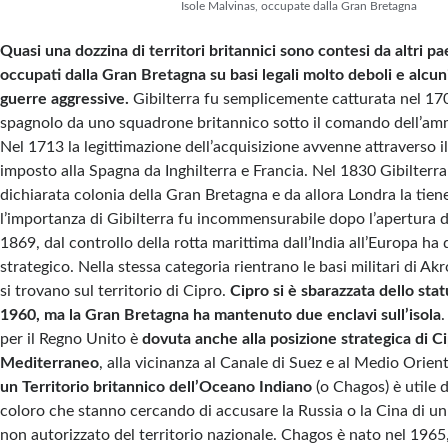
Isole Malvinas, occupate dalla Gran Bretagna
Quasi una dozzina di territori britannici sono contesi da altri pa
occupati dalla Gran Bretagna su basi legali molto deboli e alcun
guerre aggressive.
Gibilterra fu semplicemente catturata nel 17
spagnolo da uno squadrone britannico sotto il comando dell’am
Nel 1713 la legittimazione dell’acquisizione avvenne attraverso il
imposto alla Spagna da Inghilterra e Francia. Nel 1830 Gibilterra
dichiarata colonia della Gran Bretagna e da allora Londra la tiene
l’importanza di Gibilterra fu incommensurabile dopo l’apertura d
1869, dal controllo della rotta marittima dall’India all’Europa ha
strategico. Nella stessa categoria rientrano le basi militari di Akr
si trovano sul territorio di Cipro.
Cipro si è sbarazzata dello stat
1960, ma la Gran Bretagna ha mantenuto due enclavi sull’isola
per il Regno Unito è
dovuta
anche alla posizione strategica di C
Mediterraneo
, alla vicinanza al Canale di Suez e al Medio Oriente
un Territorio britannico dell’Oceano Indiano
(o Chagos) è utile 
coloro che stanno cercando di accusare la Russia o la Cina di un
non autorizzato del territorio nazionale. Chagos è nato nel 1965,