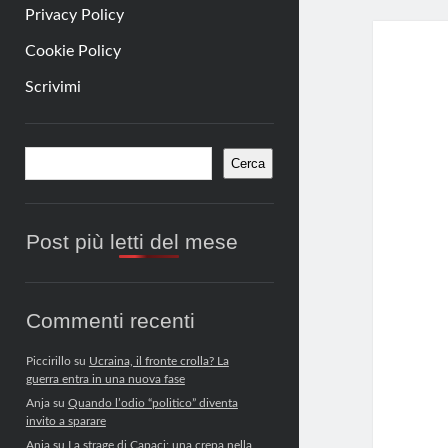
Privacy Policy
Cookie Policy
Scrivimi
Barra
Cerca
Cerca
laterale
Post più letti del mese
Commenti recenti
Piccirillo
su
Ucraina, il fronte crolla? La
guerra entra in una nuova fase
Anja
su
Quando l’odio “politico” diventa
invito a sparare
Anja
su
La strage di Capaci: una crepa nella