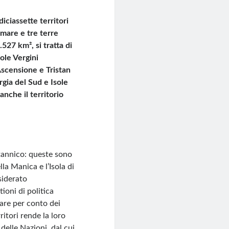
iciassette territori
remare e tre terre
527 km², si tratta di
ole Vergini
Ascensione e Tristan
rgia del Sud e Isole
anche il territorio
tannico: queste sono
la Manica e l’Isola di
siderato
ioni di politica
erare per conto dei
ritori rende la loro
elle Nazioni, dal cui