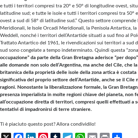
e tutti i territori compresi tra 20° e 50° di longitudine ovest, situ
latitudine sud; e tutte le isole e tutti i territori compresi tra 50°
ovest a sud di 58° di latitudine sud.” Questo settore comprende 
Meridionali, le Isole Orcadi Meridionali, la Penisola Antartica, l
Weddell, nonché i territori dell’Antartide situati a sud fino al Pol
Trattato Antartico del 1961, le rivendicazioni sui territori a sud d
sud sono congelate a tempo indeterminato. Quindi questa “zona
occupazione” da parte della Gran Bretagna aderisce “per dopo
alle domande non solo dell’Argentina, ma anche del Cile, che 
britannica della proprietà delle isole della zona artica è costata
significativa del proprio settore dell’Antartide, anche se il Cile
ragioni. Nonostante la liberalizzazione formale, la Gran Breta
presenza imperialista in molte regioni chiave del pianeta, non 
all’occupazione diretta di territori, compresi quelli effettuati a s
tentativi di impadronirsi di terre straniere.
Ti è piaciuto questo post? Allora condividilo!
X
Fa
Li
Pi
T
Te
W
E
Pr
S