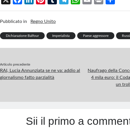
ce
n
nt
u
le
h
m
in
h
b
ke
er
m
gr
at
ail
t
ar
Pubblicato in
Regno Unito
o
dI
es
bl
a
s
e
o
n
t
r
m
A
Dichiarazione Balfour
Imperialista
Paese aggressore
Russ
k
p
p
Articolo precedente
RAI, Lucia Annunziata se ne va: addio al
Naufrago della Conc
giornalismo fatto parzialità
4 mila euro: il Cod
un tro
Sii il primo a commen