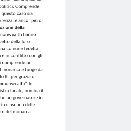
 politici. Comprende
n questo caso sia
renza, e ancor più di
dozione della
ommonwealth hanno
etto della loro
e una comune fedeltà
è in conflitto con gli
ni comprende un
 il monarca e funge da
 III, per grazia di
Commonwealth”. In
istro locale, nomina il
che un governatore in
 in ciascuna delle
ere del monarca