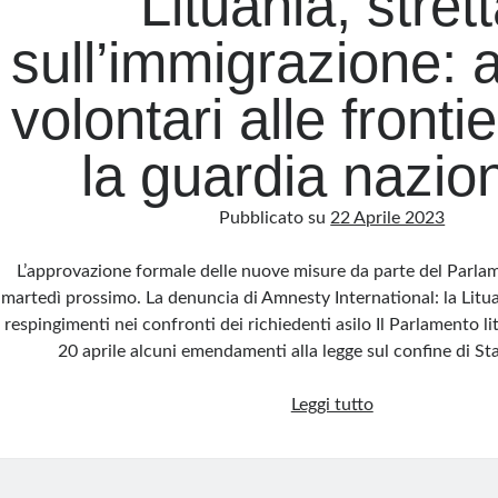
Lituania, stret
sull’immigrazione: 
volontari alle fronti
la guardia nazio
Pubblicato su
22 Aprile 2023
L’approvazione formale delle nuove misure da parte del Parlam
martedì prossimo. La denuncia di Amnesty International: la Lituani
respingimenti nei confronti dei richiedenti asilo Il Parlamento l
20 aprile alcuni emendamenti alla legge sul confine di St
Lituania,
Leggi tutto
stretta
sull’immigrazion
anche