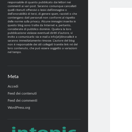
responsabile di quanto pubblicato dai lettori nei
commenti ai vari post. Saranno comunque cancellati
quelli ritenuti offensivi o lesivi dell’immagine o
dell’onorabilità di terzi, di genere spam, razzisti o che
contengano dati personali non conformi al rispetto
delle norme sulla privacy. Alcune immagini inserite in
questo blog sono tratte da Internet e, pertanto,
considerate di pubblico dominio. Qualora la loro
pubblicazione violasse eventuali diritti d’autore, vi
invito a comunicarlo via e-mail a info[at]dinovalle.it e
saranno immediatamente rimosse. L’autore del blog
non è responsabile dei siti collegati tramite link né del
loro contenuto, che può essere soggetto a variazioni
nel tempo.
Meta
Accedi
Feed dei contenuti
Feed dei commenti
WordPress.org