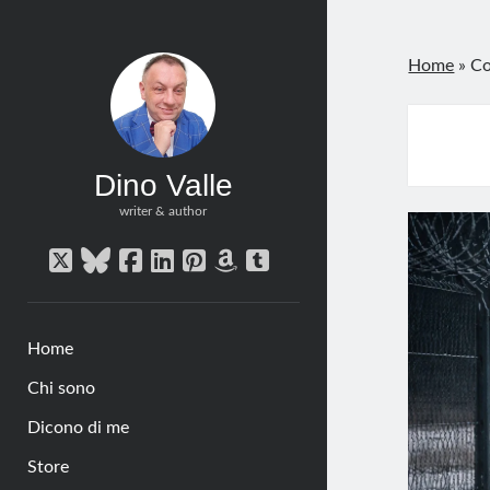
Home
»
Co
Dino Valle
writer & author
twitter
bluesky
facebook
linkedin
pinterest
amazon
tumblr
Home
Chi sono
Dicono di me
Store