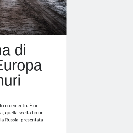
a di
’Europa
muri
llo o cemento. È un
ia, quella scelta ha un
la Russia, presentata