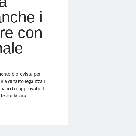
ta
anche i
ere con
nale
ento è prevista per
a di fatto legalizza i
ituano ha approvato il
ato e alla sua…
e: