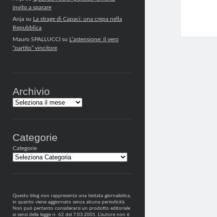
invito a sparare
Anja
su
La strage di Capaci: una crepa nella
Repubblica
Mauro SPALLUCCI
su
L’astensione: il vero
“partito” vincitore
Archivio
Archivi
Categorie
Categorie
Questo blog non rappresenta una testata giornalistica,
in quanto viene aggiornato senza alcuna periodicità.
Non può pertanto considerarsi un prodotto editoriale
ai sensi della legge n· 62 del 7.03.2001. L’autore non è