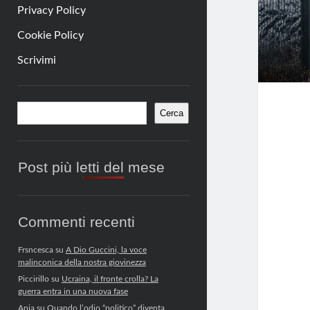
Privacy Policy
Cookie Policy
Scrivimi
Barra
Cerca
Cerca
laterale
Post più letti del mese
Commenti recenti
Frsncesca
su
A Dio Guccini, la voce
malinconica della nostra giovinezza
Piccirillo
su
Ucraina, il fronte crolla? La
guerra entra in una nuova fase
Anja
su
Quando l’odio “politico” diventa