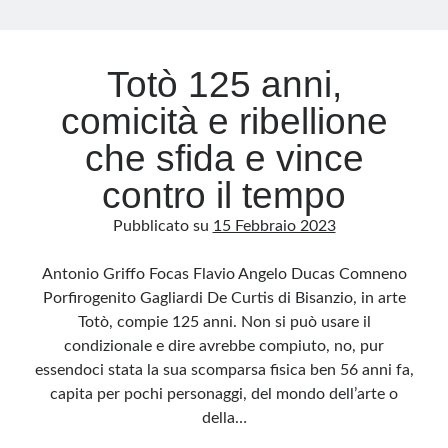
Archivio
Totò 125 anni,
Archivi
comicità e ribellione
che sfida e vince
Categorie
contro il tempo
Categorie
Pubblicato su
15 Febbraio 2023
Antonio Griffo Focas Flavio Angelo Ducas Comneno
Questo blog non rappresenta una testata giornalistica, in quanto viene aggiornato
Porfirogenito Gagliardi De Curtis di Bisanzio, in arte
senza alcuna periodicità. Non può pertanto considerarsi un prodotto editoriale ai
sensi della legge n· 62 del 7.03.2001. L’autore non è responsabile di quanto
Totò, compie 125 anni. Non si può usare il
pubblicato dai lettori nei commenti ai vari post. Saranno comunque cancellati quelli
ritenuti offensivi o lesivi dell’immagine o dell’onorabilità di terzi, di genere spam,
condizionale e dire avrebbe compiuto, no, pur
razzisti o che contengano dati personali non conformi al rispetto delle norme sulla
privacy. Alcune immagini inserite in questo blog sono tratte da Internet e, pertanto,
essendoci stata la sua scomparsa fisica ben 56 anni fa,
considerate di pubblico dominio. Qualora la loro pubblicazione violasse eventuali
diritti d’autore, vi invito a comunicarlo via e-mail a info[at]dinovalle.it e saranno
capita per pochi personaggi, del mondo dell’arte o
immediatamente rimosse. L’autore del blog non è responsabile dei siti collegati
della…
tramite link né del loro contenuto, che può essere soggetto a variazioni nel tempo.