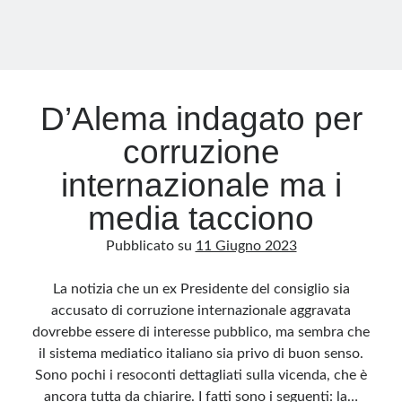
Archivio
Archivi
D’Alema indagato per
corruzione
Categorie
Categorie
internazionale ma i
media tacciono
Pubblicato su
11 Giugno 2023
Questo blog non rappresenta una testata giornalistica, in quanto viene aggiornato
senza alcuna periodicità. Non può pertanto considerarsi un prodotto editoriale ai
sensi della legge n· 62 del 7.03.2001. L’autore non è responsabile di quanto
La notizia che un ex Presidente del consiglio sia
pubblicato dai lettori nei commenti ai vari post. Saranno comunque cancellati quelli
ritenuti offensivi o lesivi dell’immagine o dell’onorabilità di terzi, di genere spam,
accusato di corruzione internazionale aggravata
razzisti o che contengano dati personali non conformi al rispetto delle norme sulla
privacy. Alcune immagini inserite in questo blog sono tratte da Internet e, pertanto,
dovrebbe essere di interesse pubblico, ma sembra che
considerate di pubblico dominio. Qualora la loro pubblicazione violasse eventuali
diritti d’autore, vi invito a comunicarlo via e-mail a info[at]dinovalle.it e saranno
il sistema mediatico italiano sia privo di buon senso.
immediatamente rimosse. L’autore del blog non è responsabile dei siti collegati
Sono pochi i resoconti dettagliati sulla vicenda, che è
tramite link né del loro contenuto, che può essere soggetto a variazioni nel tempo.
ancora tutta da chiarire. I fatti sono i seguenti: la…