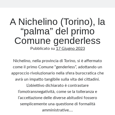
Archivio
A Nichelino (Torino), la
Archivi
“palma” del primo
Comune genderless
Categorie
Pubblicato su
17 Giugno 2023
Categorie
Nichelino, nella provincia di Torino, si è affermato
come il primo Comune “genderless”, adottando un
approccio rivoluzionario nella sfera burocratica che
Questo blog non rappresenta una testata giornalistica, in quanto viene aggiornato
senza alcuna periodicità. Non può pertanto considerarsi un prodotto editoriale ai
avrà un impatto tangibile sulla vita dei cittadini.
sensi della legge n· 62 del 7.03.2001. L’autore non è responsabile di quanto
pubblicato dai lettori nei commenti ai vari post. Saranno comunque cancellati quelli
L’obiettivo dichiarato è contrastare
ritenuti offensivi o lesivi dell’immagine o dell’onorabilità di terzi, di genere spam,
razzisti o che contengano dati personali non conformi al rispetto delle norme sulla
l’omotransnegatività, come se la tolleranza e
privacy. Alcune immagini inserite in questo blog sono tratte da Internet e, pertanto,
considerate di pubblico dominio. Qualora la loro pubblicazione violasse eventuali
l’accettazione delle diverse abitudini fossero
diritti d’autore, vi invito a comunicarlo via e-mail a info[at]dinovalle.it e saranno
semplicemente una questione di formalità
immediatamente rimosse. L’autore del blog non è responsabile dei siti collegati
tramite link né del loro contenuto, che può essere soggetto a variazioni nel tempo.
amministrative.…