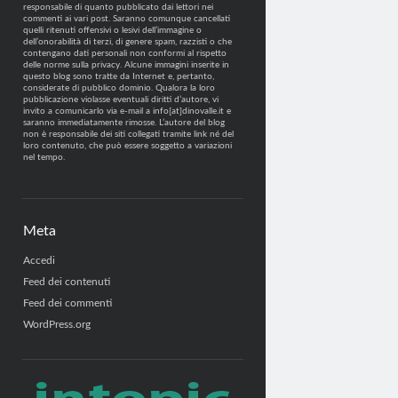
responsabile di quanto pubblicato dai lettori nei
commenti ai vari post. Saranno comunque cancellati
quelli ritenuti offensivi o lesivi dell’immagine o
dell’onorabilità di terzi, di genere spam, razzisti o che
contengano dati personali non conformi al rispetto
delle norme sulla privacy. Alcune immagini inserite in
questo blog sono tratte da Internet e, pertanto,
considerate di pubblico dominio. Qualora la loro
pubblicazione violasse eventuali diritti d’autore, vi
invito a comunicarlo via e-mail a info[at]dinovalle.it e
saranno immediatamente rimosse. L’autore del blog
non è responsabile dei siti collegati tramite link né del
loro contenuto, che può essere soggetto a variazioni
nel tempo.
Meta
Accedi
Feed dei contenuti
Feed dei commenti
WordPress.org