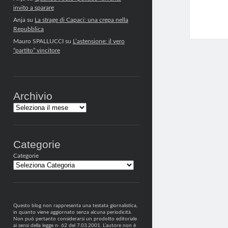
invito a sparare
Anja
su
La strage di Capaci: una crepa nella
Repubblica
Mauro SPALLUCCI
su
L’astensione: il vero
“partito” vincitore
Archivio
Archivi
Categorie
Categorie
Questo blog non rappresenta una testata giornalistica,
in quanto viene aggiornato senza alcuna periodicità.
Non può pertanto considerarsi un prodotto editoriale
ai sensi della legge n· 62 del 7.03.2001. L’autore non è