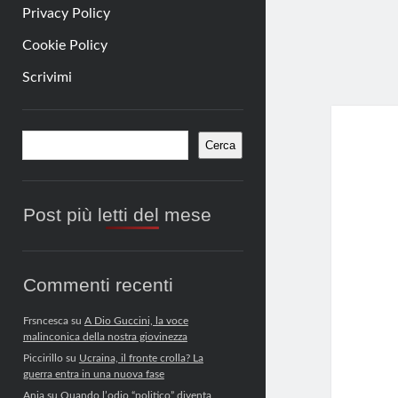
Privacy Policy
Cookie Policy
Scrivimi
Barra
Cerca
Cerca
laterale
Post più letti del mese
Commenti recenti
Frsncesca
su
A Dio Guccini, la voce
malinconica della nostra giovinezza
Piccirillo
su
Ucraina, il fronte crolla? La
guerra entra in una nuova fase
Anja
su
Quando l’odio “politico” diventa