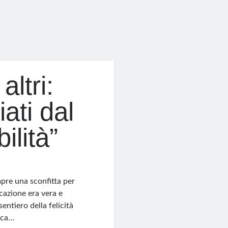
altri:
iati dal
ilità”
mpre una sconfitta per
ocazione era vera e
entiero della felicità
cca…