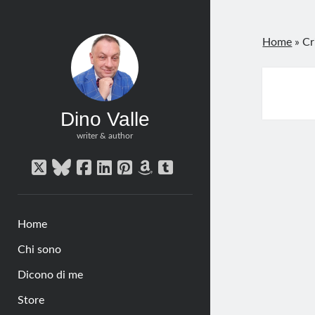
Home
»
Cr
Dino Valle
writer & author
twitter
bluesky
facebook
linkedin
pinterest
amazon
tumblr
Home
Chi sono
Dicono di me
Store