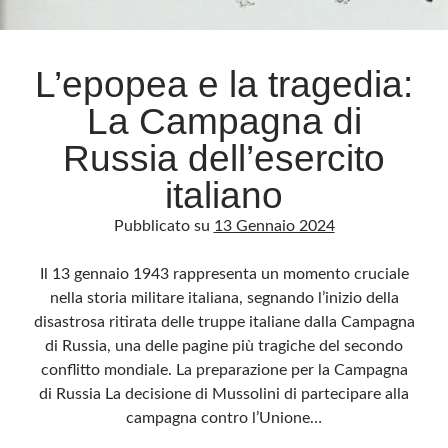
Archivio
L’epopea e la tragedia:
Archivi
La Campagna di
Russia dell’esercito
Categorie
italiano
Categorie
Pubblicato su
13 Gennaio 2024
Il 13 gennaio 1943 rappresenta un momento cruciale
Questo blog non rappresenta una testata giornalistica, in quanto viene aggiornato
nella storia militare italiana, segnando l’inizio della
senza alcuna periodicità. Non può pertanto considerarsi un prodotto editoriale ai
sensi della legge n· 62 del 7.03.2001. L’autore non è responsabile di quanto
disastrosa ritirata delle truppe italiane dalla Campagna
pubblicato dai lettori nei commenti ai vari post. Saranno comunque cancellati quelli
ritenuti offensivi o lesivi dell’immagine o dell’onorabilità di terzi, di genere spam,
di Russia, una delle pagine più tragiche del secondo
razzisti o che contengano dati personali non conformi al rispetto delle norme sulla
privacy. Alcune immagini inserite in questo blog sono tratte da Internet e, pertanto,
conflitto mondiale. La preparazione per la Campagna
considerate di pubblico dominio. Qualora la loro pubblicazione violasse eventuali
diritti d’autore, vi invito a comunicarlo via e-mail a info[at]dinovalle.it e saranno
di Russia La decisione di Mussolini di partecipare alla
immediatamente rimosse. L’autore del blog non è responsabile dei siti collegati
campagna contro l’Unione…
tramite link né del loro contenuto, che può essere soggetto a variazioni nel tempo.