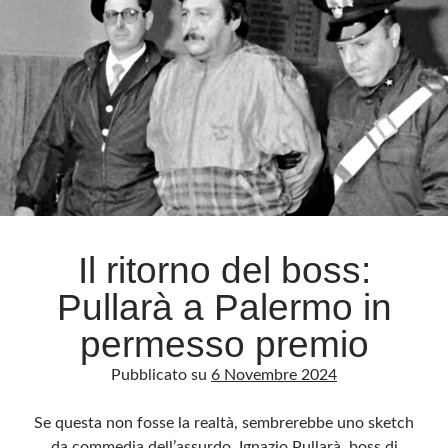
reato
Meta
Accedi
Feed dei contenuti
Feed dei commenti
WordPress.org
Il ritorno del boss:
Pullarà a Palermo in
permesso premio
Pubblicato su
6 Novembre 2024
Se questa non fosse la realtà, sembrerebbe uno sketch
da commedia dell’assurdo. Ignazio Pullarà, boss di