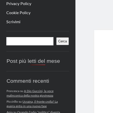
Privacy Policy
Cookie Policy
Scrivimi
Barra
Cerca
Cerca
laterale
Post più letti del mese
Commenti recenti
Frsncesca
su
A Dio Guccini, la voce
malinconica della nostra giovinezza
Piccirillo
su
Ucraina, il fronte crolla? La
guerra entra in una nuova fase
Anja
su
Quando l’odio “politico” diventa