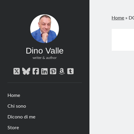
Home
»
D
Dino Valle
writer & author
twitter
bluesky
facebook
linkedin
pinterest
amazon
tumblr
Home
Chi sono
Dicono di me
Store