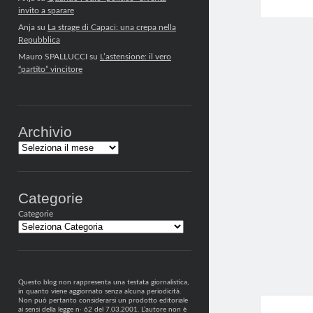
invito a sparare
Anja
su
La strage di Capaci: una crepa nella
Repubblica
Mauro SPALLUCCI
su
L’astensione: il vero
“partito” vincitore
Archivio
Archivi
Categorie
Categorie
Questo blog non rappresenta una testata giornalistica,
in quanto viene aggiornato senza alcuna periodicità.
Non può pertanto considerarsi un prodotto editoriale
ai sensi della legge n· 62 del 7.03.2001. L’autore non è