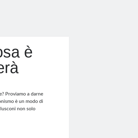
osa è
erà
ive? Proviamo a darne
sconismo è un modo di
rlusconi non solo