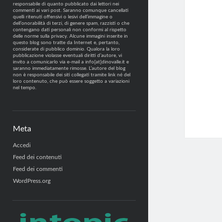
responsabile di quanto pubblicato dai lettori nei
commenti ai vari post. Saranno comunque cancellati
quelli ritenuti offensivi o lesivi dell’immagine o
dell’onorabilità di terzi, di genere spam, razzisti o che
contengano dati personali non conformi al rispetto
delle norme sulla privacy. Alcune immagini inserite in
questo blog sono tratte da Internet e, pertanto,
considerate di pubblico dominio. Qualora la loro
pubblicazione violasse eventuali diritti d’autore, vi
invito a comunicarlo via e-mail a info[at]dinovalle.it e
saranno immediatamente rimosse. L’autore del blog
non è responsabile dei siti collegati tramite link né del
loro contenuto, che può essere soggetto a variazioni
nel tempo.
Meta
Accedi
Feed dei contenuti
Feed dei commenti
WordPress.org