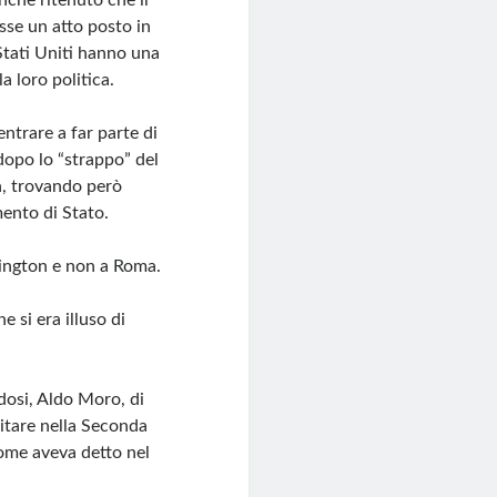
che ritenuto che il
sse un atto posto in
Stati Uniti hanno una
a loro politica.
ntrare a far parte di
dopo lo “strappo” del
n, trovando però
ento di Stato.
hington e non a Roma.
si era illuso di
osi, Aldo Moro, di
litare nella Seconda
come aveva detto nel