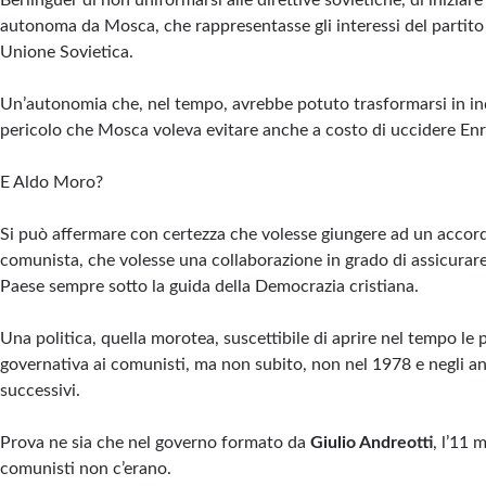
Berlinguer di non uniformarsi alle direttive sovietiche, di iniziare
autonoma da Mosca, che rappresentasse gli interessi del partito 
Unione Sovietica.
Un’autonomia che, nel tempo, avrebbe potuto trasformarsi in i
pericolo che Mosca voleva evitare anche a costo di uccidere Enr
E Aldo Moro?
Si può affermare con certezza che volesse giungere ad un accord
comunista, che volesse una collaborazione in grado di assicurare s
Paese sempre sotto la guida della Democrazia cristiana.
Una politica, quella morotea, suscettibile di aprire nel tempo le p
governativa ai comunisti, ma non subito, non nel 1978 e negli 
successivi.
Prova ne sia che nel governo formato da
Giulio Andreotti
, l’11 
comunisti non c’erano.