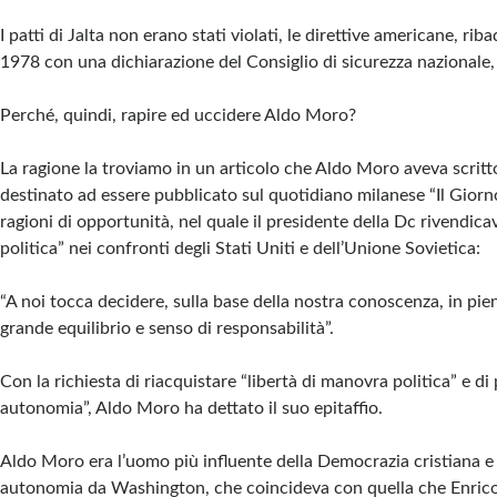
I patti di Jalta non erano stati violati, le direttive americane, rib
1978 con una dichiarazione del Consiglio di sicurezza nazional
Perché, quindi, rapire ed uccidere Aldo Moro?
La ragione la troviamo in un articolo che Aldo Moro aveva scritt
destinato ad essere pubblicato sul quotidiano milanese “Il Giorno”
ragioni di opportunità, nel quale il presidente della Dc rivendica
politica” nei confronti degli Stati Uniti e dell’Unione Sovietica:
“A noi tocca decidere, sulla base della nostra conoscenza, in p
grande equilibrio e senso di responsabilità”.
Con la richiesta di riacquistare “libertà di manovra politica” e di 
autonomia”, Aldo Moro ha dettato il suo epitaffio.
Aldo Moro era l’uomo più influente della Democrazia cristiana e 
autonomia da Washington, che coincideva con quella che Enrico