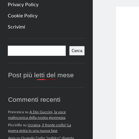
Privacy Policy
Cookie Policy
Scrivimi
Barra
Cerca
Cerca
laterale
Post più letti del mese
Commenti recenti
Frsncesca
su
A Dio Guccini, la voce
malinconica della nostra giovinezza
Piccirillo
su
Ucraina, il fronte crolla? La
guerra entra in una nuova fase
Anja
su
Quando l’odio “politico” diventa