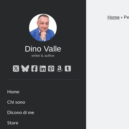
Home
»
Pe
Dino Valle
writer & author
twitter
bluesky
facebook
linkedin
pinterest
amazon
tumblr
Home
Chi sono
Dicono di me
Store