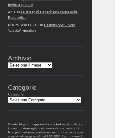
invito a sparare
Anja
su
La strage di Capaci: una crepa nella
Repubblica
Mauro SPALLUCCI
su
L’astensione: il vero
“partito” vincitore
Archivio
Archivi
Categorie
Categorie
Questo blog non rappresenta una testata giornalistica,
in quanto viene aggiornato senza alcuna periodicità.
Non può pertanto considerarsi un prodotto editoriale
ai sensi della legge n· 62 del 7.03.2001. L’autore non è