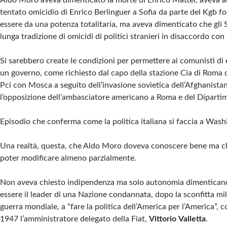
Aldo Moro aveva dimenticato la morte di Enrico Mattei, aveva an
tentato omicidio di Enrico Berlinguer a Sofia da parte del Kgb fo
essere da una potenza totalitaria, ma aveva dimenticato che gli 
lunga tradizione di omicidi di politici stranieri in disaccordo con l
Si sarebbero create le condizioni per permettere ai comunisti di e
un governo, come richiesto dal capo della stazione Cia di Roma 
Pci con Mosca a seguito dell’invasione sovietica dell’Afghanista
l’opposizione dell’ambasciatore americano a Roma e del Dipartim
Episodio che conferma come la politica italiana si faccia a Was
Una realtà, questa, che Aldo Moro doveva conoscere bene ma che 
poter modificare almeno parzialmente.
Non aveva chiesto indipendenza ma solo autonomia dimenticand
essere il leader di una Nazione condannata, dopo la sconfitta mi
guerra mondiale, a “fare la politica dell’America per l’America”, 
1947 l’amministratore delegato della Fiat,
Vittorio
Valletta
.