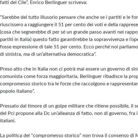
fatti del Cile”, Enrico Berlinguer scriveva:
“Sarebbe del tutto illusorio pensare che anche se i partiti e le for
riuscissero a raggiungere il 51 per cento dei voti e della rappre
(cosa che segnerebbe di per sé un grande passo avanti nei rapport
partiti in Italia) questo fatto garantirebbe la sopravvivenza e l’o
fosse espressione di tale 51 per cento. Ecco perché noi parliamo
di sinistra, ma di un’alternativa democratica”.
Preso atto che in Italia non ci potrà mai essere un governo di sini
comunista come forza maggioritaria, Berlinguer ribadisce la pro
compromesso storico tra le forze che raccolgono e rappresenta
popolo italiano”.
Pressato dal timore di un golpe militare che ritiene possibile, il 
del Pci propone alla Dc un’alleanza di fatto, non di governo, fra i
italiani.
La politica del “compromesso storico” non trova il consenso di 