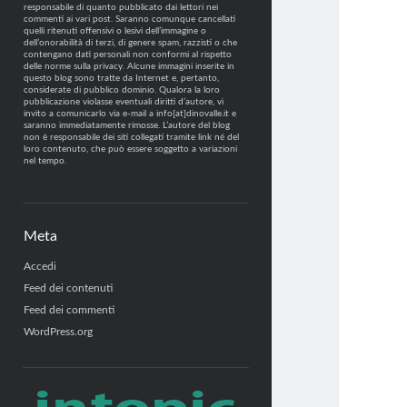
responsabile di quanto pubblicato dai lettori nei
commenti ai vari post. Saranno comunque cancellati
quelli ritenuti offensivi o lesivi dell’immagine o
dell’onorabilità di terzi, di genere spam, razzisti o che
contengano dati personali non conformi al rispetto
delle norme sulla privacy. Alcune immagini inserite in
questo blog sono tratte da Internet e, pertanto,
considerate di pubblico dominio. Qualora la loro
pubblicazione violasse eventuali diritti d’autore, vi
invito a comunicarlo via e-mail a info[at]dinovalle.it e
saranno immediatamente rimosse. L’autore del blog
non è responsabile dei siti collegati tramite link né del
loro contenuto, che può essere soggetto a variazioni
nel tempo.
Meta
Accedi
Feed dei contenuti
Feed dei commenti
WordPress.org