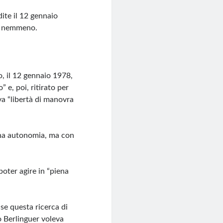
adite il 12 gennaio
e, nemmeno.
o, il 12 gennaio 1978,
 e, poi, ritirato per
va “libertà di manovra
iena autonomia, ma con
poter agire in “piena
se questa ricerca di
 Berlinguer voleva