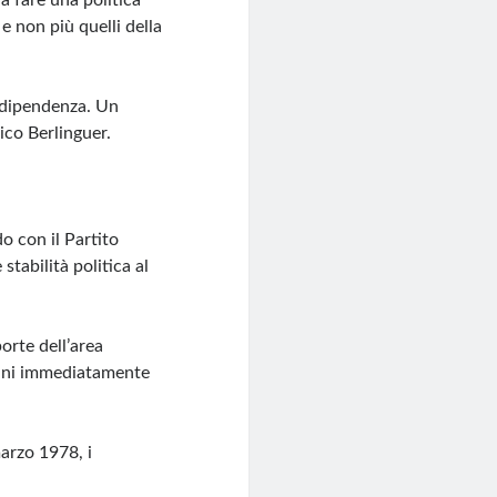
 a fare una politica
e non più quelli della
ndipendenza. Un
ico Berlinguer.
o con il Partito
tabilità politica al
orte dell’area
anni immediatamente
marzo 1978, i