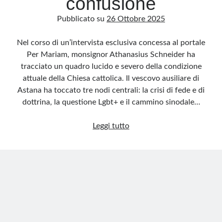
confusione
Pubblicato su
26 Ottobre 2025
Nel corso di un’intervista esclusiva concessa al portale
Per Mariam, monsignor Athanasius Schneider ha
tracciato un quadro lucido e severo della condizione
attuale della Chiesa cattolica. Il vescovo ausiliare di
Astana ha toccato tre nodi centrali: la crisi di fede e di
dottrina, la questione Lgbt+ e il cammino sinodale…
Monsignor
Leggi tutto
Schneider:
la
Chiesa
non
può
continuare
nella
confusione