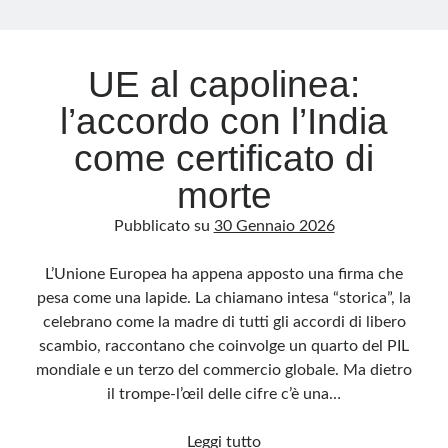
Archivio
UE al capolinea:
Archivi
l’accordo con l’India
come certificato di
Categorie
morte
Categorie
Pubblicato su
30 Gennaio 2026
L’Unione Europea ha appena apposto una firma che
Questo blog non rappresenta una testata giornalistica, in quanto viene aggiornato
pesa come una lapide. La chiamano intesa “storica”, la
senza alcuna periodicità. Non può pertanto considerarsi un prodotto editoriale ai
sensi della legge n· 62 del 7.03.2001. L’autore non è responsabile di quanto
celebrano come la madre di tutti gli accordi di libero
pubblicato dai lettori nei commenti ai vari post. Saranno comunque cancellati quelli
ritenuti offensivi o lesivi dell’immagine o dell’onorabilità di terzi, di genere spam,
scambio, raccontano che coinvolge un quarto del PIL
razzisti o che contengano dati personali non conformi al rispetto delle norme sulla
privacy. Alcune immagini inserite in questo blog sono tratte da Internet e, pertanto,
mondiale e un terzo del commercio globale. Ma dietro
considerate di pubblico dominio. Qualora la loro pubblicazione violasse eventuali
diritti d’autore, vi invito a comunicarlo via e-mail a info[at]dinovalle.it e saranno
il trompe-l’œil delle cifre c’è una…
immediatamente rimosse. L’autore del blog non è responsabile dei siti collegati
tramite link né del loro contenuto, che può essere soggetto a variazioni nel tempo.
UE
Leggi tutto