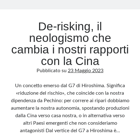
Archivio
De-risking, il
Archivi
neologismo che
cambia i nostri rapporti
Categorie
con la Cina
Categorie
Pubblicato su
23 Maggio 2023
Un concetto emerso dal G7 di Hiroshima. Significa
Questo blog non rappresenta una testata giornalistica, in quanto viene aggiornato
«riduzione del rischio», che coincide con la nostra
senza alcuna periodicità. Non può pertanto considerarsi un prodotto editoriale ai
sensi della legge n· 62 del 7.03.2001. L’autore non è responsabile di quanto
dipendenza da Pechino: per correre ai ripari dobbiamo
pubblicato dai lettori nei commenti ai vari post. Saranno comunque cancellati quelli
ritenuti offensivi o lesivi dell’immagine o dell’onorabilità di terzi, di genere spam,
aumentare la nostra autonomia, spostando produzioni
razzisti o che contengano dati personali non conformi al rispetto delle norme sulla
privacy. Alcune immagini inserite in questo blog sono tratte da Internet e, pertanto,
dalla Cina verso casa nostra, o in alternativa verso
considerate di pubblico dominio. Qualora la loro pubblicazione violasse eventuali
diritti d’autore, vi invito a comunicarlo via e-mail a info[at]dinovalle.it e saranno
altri Paesi emergenti che non consideriamo
immediatamente rimosse. L’autore del blog non è responsabile dei siti collegati
antagonisti Dal vertice del G7 a Hiroshima è…
tramite link né del loro contenuto, che può essere soggetto a variazioni nel tempo.