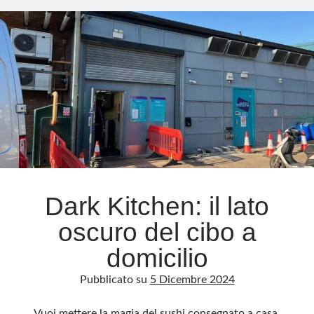
food
delivery
Meta
Accedi
Feed dei contenuti
Feed dei commenti
WordPress.org
Dark Kitchen: il lato
oscuro del cibo a
domicilio
Pubblicato su
5 Dicembre 2024
Vuoi mettere la magia del sushi consegnato a casa,