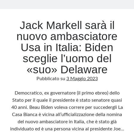
Archivio
Jack Markell sarà il
Archivi
nuovo ambasciatore
Usa in Italia: Biden
Categorie
sceglie l’uomo del
Categorie
«suo» Delaware
Pubblicato su
3 Maggio 2023
Questo blog non rappresenta una testata giornalistica, in quanto viene aggiornato
senza alcuna periodicità. Non può pertanto considerarsi un prodotto editoriale ai
Democratico, ex governatore (il primo ebreo) dello
sensi della legge n· 62 del 7.03.2001. L’autore non è responsabile di quanto
pubblicato dai lettori nei commenti ai vari post. Saranno comunque cancellati quelli
Stato per il quale il presidente è stato senatore quasi
ritenuti offensivi o lesivi dell’immagine o dell’onorabilità di terzi, di genere spam,
razzisti o che contengano dati personali non conformi al rispetto delle norme sulla
40 anni. Beau Biden voleva correre per succedergli La
privacy. Alcune immagini inserite in questo blog sono tratte da Internet e, pertanto,
considerate di pubblico dominio. Qualora la loro pubblicazione violasse eventuali
Casa Bianca è vicina all’ufficializzazione della nomina
diritti d’autore, vi invito a comunicarlo via e-mail a info[at]dinovalle.it e saranno
immediatamente rimosse. L’autore del blog non è responsabile dei siti collegati
del nuovo ambasciatore in Italia, che è stato già
tramite link né del loro contenuto, che può essere soggetto a variazioni nel tempo.
individuato ed è una persona vicina al presidente Joe…