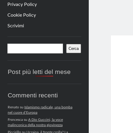
Privacy Policy
Cookie Policy
Scrivimi
Barra
Cerca
Cerca
laterale
Post più letti del mese
Commenti recenti
Renato
su
Islamismo radicale, una bomba
nel cuore d’Europa
Frsncesca
su
A Dio Guccini, la voce
malinconica della nostra giovinezza
Piccirillo
su
Ucraina, il fronte crolla? La