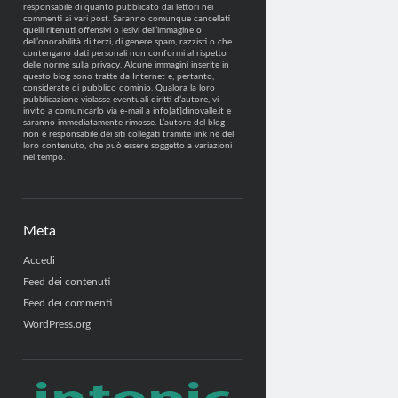
responsabile di quanto pubblicato dai lettori nei
commenti ai vari post. Saranno comunque cancellati
quelli ritenuti offensivi o lesivi dell’immagine o
dell’onorabilità di terzi, di genere spam, razzisti o che
contengano dati personali non conformi al rispetto
delle norme sulla privacy. Alcune immagini inserite in
questo blog sono tratte da Internet e, pertanto,
considerate di pubblico dominio. Qualora la loro
pubblicazione violasse eventuali diritti d’autore, vi
invito a comunicarlo via e-mail a info[at]dinovalle.it e
saranno immediatamente rimosse. L’autore del blog
non è responsabile dei siti collegati tramite link né del
loro contenuto, che può essere soggetto a variazioni
nel tempo.
Meta
Accedi
Feed dei contenuti
Feed dei commenti
WordPress.org