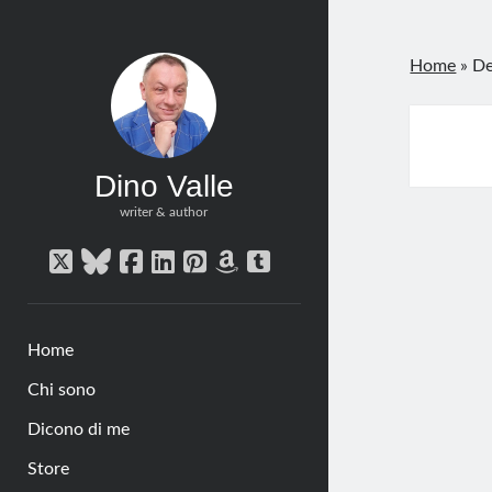
Home
»
De
Dino Valle
writer & author
twitter
bluesky
facebook
linkedin
pinterest
amazon
tumblr
Home
Chi sono
Dicono di me
Store