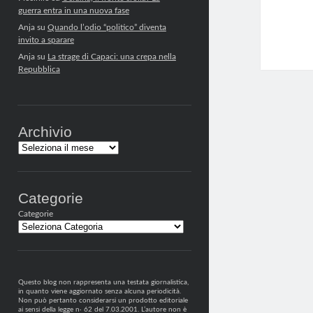
guerra entra in una nuova fase
Anja
su
Quando l’odio “politico” diventa
invito a sparare
Anja
su
La strage di Capaci: una crepa nella
Repubblica
Archivio
Archivi
Categorie
Categorie
Questo blog non rappresenta una testata giornalistica,
in quanto viene aggiornato senza alcuna periodicità.
Non può pertanto considerarsi un prodotto editoriale
ai sensi della legge n· 62 del 7.03.2001. L’autore non è