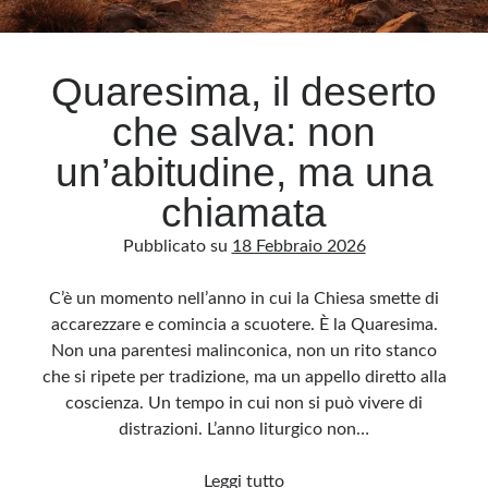
Archivio
Quaresima, il deserto
Archivi
che salva: non
un’abitudine, ma una
Categorie
chiamata
Categorie
Pubblicato su
18 Febbraio 2026
C’è un momento nell’anno in cui la Chiesa smette di
Questo blog non rappresenta una testata giornalistica, in quanto viene aggiornato
accarezzare e comincia a scuotere. È la Quaresima.
senza alcuna periodicità. Non può pertanto considerarsi un prodotto editoriale ai
sensi della legge n· 62 del 7.03.2001. L’autore non è responsabile di quanto
Non una parentesi malinconica, non un rito stanco
pubblicato dai lettori nei commenti ai vari post. Saranno comunque cancellati quelli
ritenuti offensivi o lesivi dell’immagine o dell’onorabilità di terzi, di genere spam,
che si ripete per tradizione, ma un appello diretto alla
razzisti o che contengano dati personali non conformi al rispetto delle norme sulla
privacy. Alcune immagini inserite in questo blog sono tratte da Internet e, pertanto,
coscienza. Un tempo in cui non si può vivere di
considerate di pubblico dominio. Qualora la loro pubblicazione violasse eventuali
diritti d’autore, vi invito a comunicarlo via e-mail a info[at]dinovalle.it e saranno
distrazioni. L’anno liturgico non…
immediatamente rimosse. L’autore del blog non è responsabile dei siti collegati
tramite link né del loro contenuto, che può essere soggetto a variazioni nel tempo.
Quaresima,
Leggi tutto