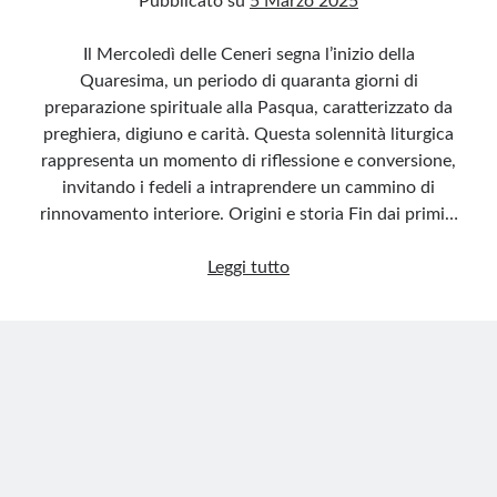
Pubblicato su
5 Marzo 2025
Il Mercoledì delle Ceneri segna l’inizio della
Quaresima, un periodo di quaranta giorni di
preparazione spirituale alla Pasqua, caratterizzato da
preghiera, digiuno e carità. Questa solennità liturgica
rappresenta un momento di riflessione e conversione,
invitando i fedeli a intraprendere un cammino di
rinnovamento interiore. Origini e storia Fin dai primi…
Il
Leggi tutto
Mercoledì
delle
Ceneri:
inizio
del
cammino
quaresimale