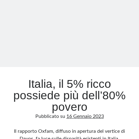
uguale
per
Meta
tutti?
Accedi
Feed dei contenuti
Feed dei commenti
WordPress.org
Italia, il 5% ricco
possiede più dell’80%
povero
Pubblicato su
16 Gennaio 2023
Il rapporto Oxfam, diffuso in apertura del vertice di
Davos, fa luce sulle disparità esistenti in Italia.