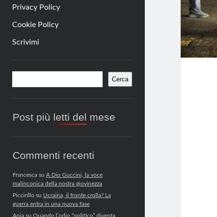
Privacy Policy
Cookie Policy
Scrivimi
Barra
Cerca
Cerca
laterale
Post più letti del mese
Commenti recenti
Frsncesca
su
A Dio Guccini, la voce
malinconica della nostra giovinezza
Piccirillo
su
Ucraina, il fronte crolla? La
guerra entra in una nuova fase
Anja
su
Quando l’odio “politico” diventa