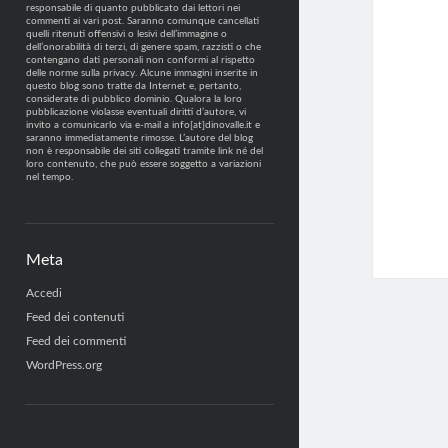
responsabile di quanto pubblicato dai lettori nei
commenti ai vari post. Saranno comunque cancellati
quelli ritenuti offensivi o lesivi dell’immagine o
dell’onorabilità di terzi, di genere spam, razzisti o che
contengano dati personali non conformi al rispetto
delle norme sulla privacy. Alcune immagini inserite in
questo blog sono tratte da Internet e, pertanto,
considerate di pubblico dominio. Qualora la loro
pubblicazione violasse eventuali diritti d’autore, vi
invito a comunicarlo via e-mail a info[at]dinovalle.it e
saranno immediatamente rimosse. L’autore del blog
non è responsabile dei siti collegati tramite link né del
loro contenuto, che può essere soggetto a variazioni
nel tempo.
Meta
Accedi
Feed dei contenuti
Feed dei commenti
WordPress.org