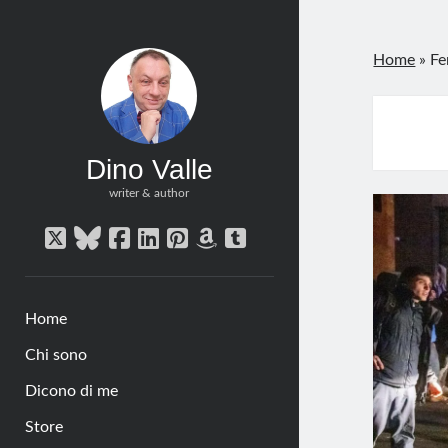
Home
»
Fe
Dino Valle
writer & author
twitter
bluesky
facebook
linkedin
pinterest
amazon
tumblr
Home
Chi sono
Dicono di me
Store