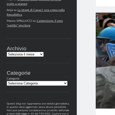
invito a sparare
Anja
su
La strage di Capaci: una crepa nella
Repubblica
Mauro SPALLUCCI
su
L’astensione: il vero
“partito” vincitore
Archivio
Archivi
Categorie
Categorie
Questo blog non rappresenta una testata giornalistica,
in quanto viene aggiornato senza alcuna periodicità.
Non può pertanto considerarsi un prodotto editoriale
ai sensi della legge n· 62 del 7.03.2001. L’autore non è