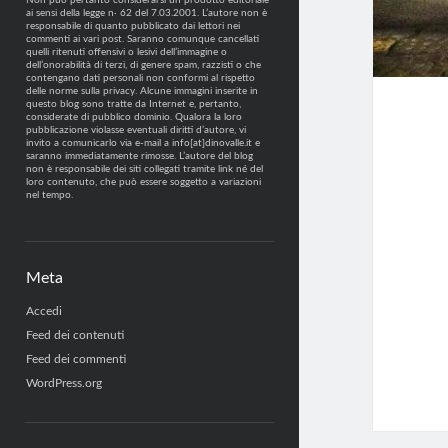
Non può pertanto considerarsi un prodotto editoriale
ai sensi della legge n· 62 del 7.03.2001. L’autore non è
responsabile di quanto pubblicato dai lettori nei
commenti ai vari post. Saranno comunque cancellati
quelli ritenuti offensivi o lesivi dell’immagine o
dell’onorabilità di terzi, di genere spam, razzisti o che
contengano dati personali non conformi al rispetto
delle norme sulla privacy. Alcune immagini inserite in
questo blog sono tratte da Internet e, pertanto,
considerate di pubblico dominio. Qualora la loro
pubblicazione violasse eventuali diritti d’autore, vi
invito a comunicarlo via e-mail a info[at]dinovalle.it e
saranno immediatamente rimosse. L’autore del blog
non è responsabile dei siti collegati tramite link né del
loro contenuto, che può essere soggetto a variazioni
nel tempo.
Meta
Accedi
Feed dei contenuti
Feed dei commenti
WordPress.org