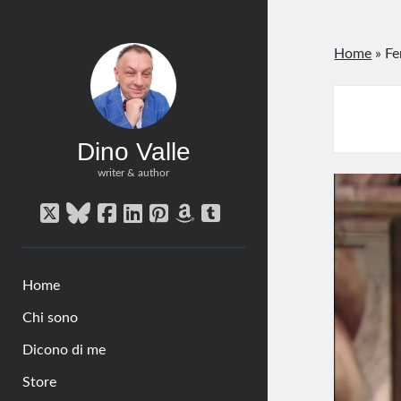
Home
»
Fe
Dino Valle
writer & author
twitter
bluesky
facebook
linkedin
pinterest
amazon
tumblr
Home
Chi sono
Dicono di me
Store