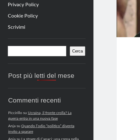
Privacy Policy
Cookie Policy
Scrivimi
Barra
Cerca
Cerca
laterale
Post più letti del mese
Commenti recenti
Piccirillo
su
Ucraina, il fronte crolla? La
guerra entra in una nuova fase
Anja
su
Quando l’odio “politico” diventa
invito a sparare
Anja
su
La strage di Capaci: una crepa nella