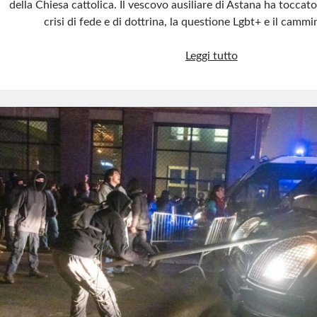
della Chiesa cattolica. Il vescovo ausiliare di Astana ha toccato 
crisi di fede e di dottrina, la questione Lgbt+ e il camm
Monsignor
Leggi tutto
Schneider:
la
Chiesa
non
può
continuare
nella
confusione