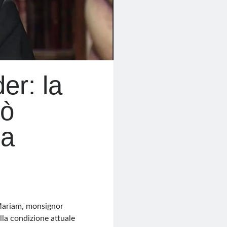
er: la
uò
la
 Mariam, monsignor
la condizione attuale