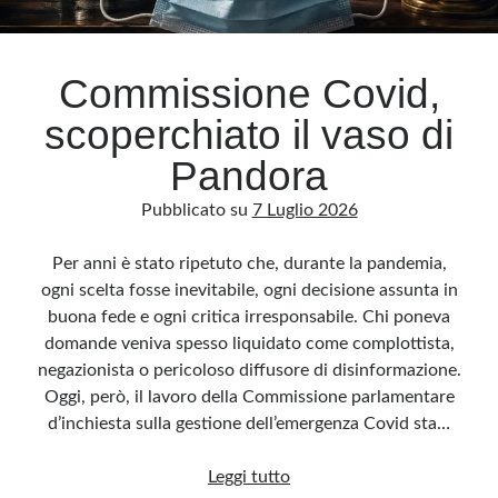
Archivio
Commissione Covid,
Archivi
scoperchiato il vaso di
Pandora
Categorie
Pubblicato su
7 Luglio 2026
Categorie
Per anni è stato ripetuto che, durante la pandemia,
ogni scelta fosse inevitabile, ogni decisione assunta in
buona fede e ogni critica irresponsabile. Chi poneva
Questo blog non rappresenta una testata giornalistica, in quanto viene aggiornato
senza alcuna periodicità. Non può pertanto considerarsi un prodotto editoriale ai
domande veniva spesso liquidato come complottista,
sensi della legge n· 62 del 7.03.2001. L’autore non è responsabile di quanto
pubblicato dai lettori nei commenti ai vari post. Saranno comunque cancellati quelli
negazionista o pericoloso diffusore di disinformazione.
ritenuti offensivi o lesivi dell’immagine o dell’onorabilità di terzi, di genere spam,
razzisti o che contengano dati personali non conformi al rispetto delle norme sulla
Oggi, però, il lavoro della Commissione parlamentare
privacy. Alcune immagini inserite in questo blog sono tratte da Internet e, pertanto,
considerate di pubblico dominio. Qualora la loro pubblicazione violasse eventuali
d’inchiesta sulla gestione dell’emergenza Covid sta…
diritti d’autore, vi invito a comunicarlo via e-mail a info[at]dinovalle.it e saranno
immediatamente rimosse. L’autore del blog non è responsabile dei siti collegati
tramite link né del loro contenuto, che può essere soggetto a variazioni nel tempo.
Commissione
Leggi tutto