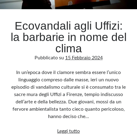
Archivio
Ecovandali agli Uffizi:
Archivi
la barbarie in nome del
clima
Categorie
Pubblicato su
15 Febbraio 2024
Categorie
In un’epoca dove il clamore sembra essere l’unico
linguaggio compreso dalle masse, ieri un nuovo
episodio di vandalismo culturale si è consumato tra le
Questo blog non rappresenta una testata giornalistica, in quanto viene aggiornato
senza alcuna periodicità. Non può pertanto considerarsi un prodotto editoriale ai
sacre mura degli Uffizi a Firenze, tempio indiscusso
sensi della legge n· 62 del 7.03.2001. L’autore non è responsabile di quanto
pubblicato dai lettori nei commenti ai vari post. Saranno comunque cancellati quelli
dell’arte e della bellezza. Due giovani, mossi da un
ritenuti offensivi o lesivi dell’immagine o dell’onorabilità di terzi, di genere spam,
razzisti o che contengano dati personali non conformi al rispetto delle norme sulla
fervore ambientalista tanto cieco quanto pericoloso,
privacy. Alcune immagini inserite in questo blog sono tratte da Internet e, pertanto,
considerate di pubblico dominio. Qualora la loro pubblicazione violasse eventuali
hanno deciso che…
diritti d’autore, vi invito a comunicarlo via e-mail a info[at]dinovalle.it e saranno
immediatamente rimosse. L’autore del blog non è responsabile dei siti collegati
tramite link né del loro contenuto, che può essere soggetto a variazioni nel tempo.
Ecovandali
Leggi tutto